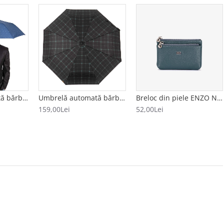
Umbrelă automată bărbați CLIMA BISETTI model ESTRELLAS albastru
Umbrelă automată bărbați model CUADRADO negru-verde
Breloc din piele ENZO NORI model FILL albastru
159,00Lei
52,00Lei