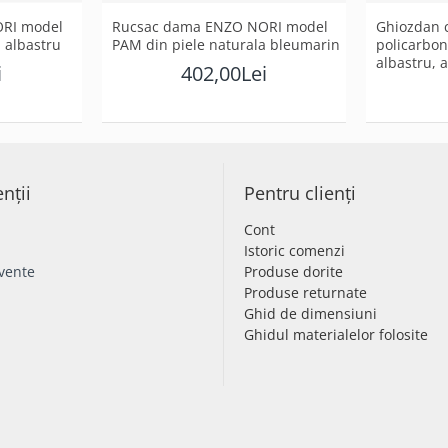
RI model
Rucsac dama ENZO NORI model
Ghiozdan c
a albastru
PAM din piele naturala bleumarin
policarbona
albastru, 
i
402,00Lei
enții
Pentru clienți
Cont
Istoric comenzi
cvente
Produse dorite
Produse returnate
Ghid de dimensiuni
Ghidul materialelor folosite