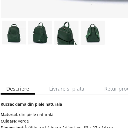
Descriere
Livrare si plata
Retur pro
Rucsac dama din piele naturala
Material
: din piele naturală
Culoare
: verde
Dimensiuni
: Înălțime x Lățime x Adâncime: 33 х 27 х 14 cm