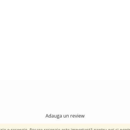
Adauga un review
crie o recenzie, fiecare recenzie este importantă pentru noi și pentru