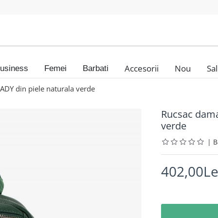
Accesorii
Nou
Sa
usiness
Femei
Barbati
Y din piele naturala verde
Rucsac dama
verde
|
402,00Le