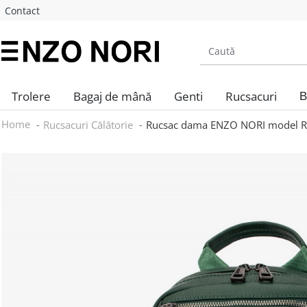
Contact
Trolere
Bagaj de mână
Genti
Rucsacuri
B
Home
Rucsacuri Călătorie
Rucsac dama ENZO NORI model RAD