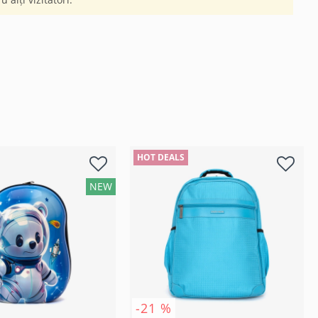
HOT DEALS
NEW
-21 %