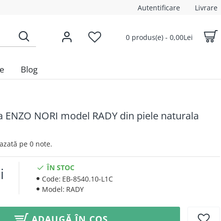
Autentificare
Livrare
0 produs(e) - 0,00Lei
le
Blog
 ENZO NORI model RADY din piele naturala
 Bazată pe 0 note.
ÎN STOC
i
Code:
EB-8540.10-L1C
Model:
RADY
ADAUGĂ ÎN COȘ