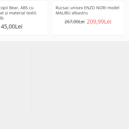
opii Bear, ABS cu
Rucsac unisex ENZO NORI model
t și material textil,
MALIBU albastru
alb
209,99Lei
267,00Lei
45,00Lei