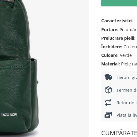
Caracteristici
Purtare:
Pe umăr
Prelucrare pielii:
Închidere:
Cu fer
Culoare:
Verde
Material:
Piele na
Livrare gr
Termen de 
Retur de p
Plată la l
CUMPĂRATE