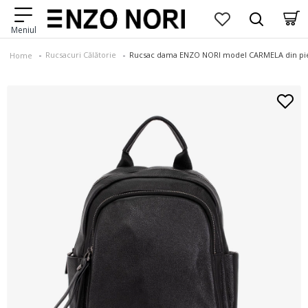
Rucsacuri Călătorie
Rucsac dama ENZO NORI model CARMELA din pie
Home