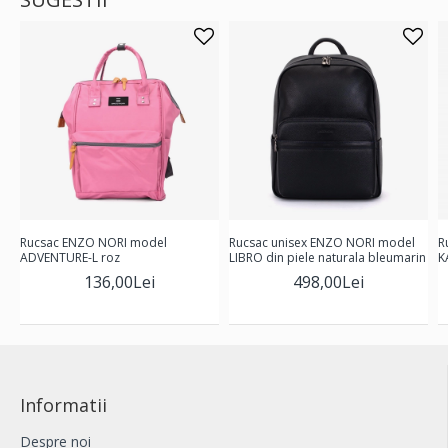
Rucsac ENZO NORI model
Rucsac unisex ENZO NORI model
R
ADVENTURE-L roz
LIBRO din piele naturala bleumarin
K
136,00Lei
498,00Lei
Informatii
Despre noi