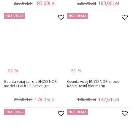
183,00Lei
183,00Lei
226,00Lei
226,00Lei
HOT DEALS
HOT DEALS
-22 %
-21 %
Geanta voiaj cu role ENZO NORI
Geanta voiaj ENZO NORI model
model CLAUDIO-S textil gri
KANYE textil bleumarin
178,15Lei
147,61Lei
229,00Lei
186,00Lei
HOT DEALS
HOT DEALS