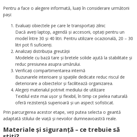
Pentru a face o alegere informată, luați în considerare următorii
pași:
Evaluați obiectele pe care le transportați zilnic
Dacă aveți laptop, agendă și accesorii, optați pentru un
model între 30 și 40 litri. Pentru utilizare ocazională, 20 – 30
litri pot fi suficienți.
Analizați distribuția greutății
Modelele cu bază tare și bretele solide ajută la stabilitate și
reduc presiunea asupra umărului.
Verificați compartimentarea internă
Buzunarele interioare și spațiile dedicate reduc riscul de
deteriorare a obiectelor și facilitează organizarea.
Alegeți materialul potrivit mediului de utilizare
Textilul este mai ușor și flexibil, în timp ce pielea naturală
oferă rezistență superioară și un aspect sofisticat.
Prin parcurgerea acestor etape, veți putea selecta o geantă
adaptată stilului de viață și nevoilor dumneavoastră reale.
Materiale și siguranță – ce trebuie să
știți?