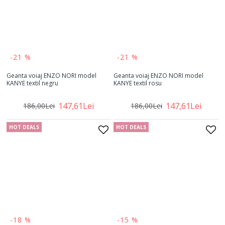
-21 %
-21 %
Geanta voiaj ENZO NORI model
Geanta voiaj ENZO NORI model
KANYE textil negru
KANYE textil rosu
147,61Lei
147,61Lei
186,00Lei
186,00Lei
HOT DEALS
HOT DEALS
-18 %
-15 %