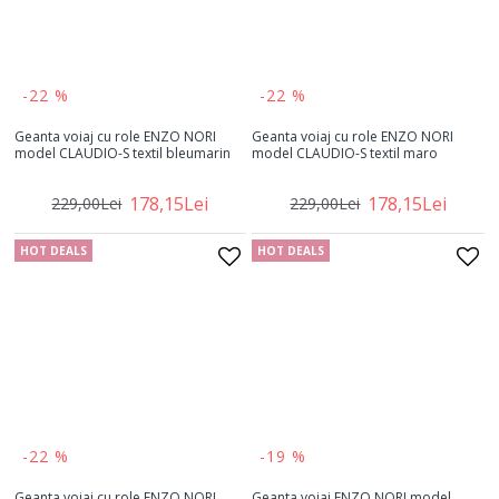
-22 %
-22 %
Geanta voiaj cu role ENZO NORI
Geanta voiaj cu role ENZO NORI
model CLAUDIO-S textil bleumarin
model CLAUDIO-S textil maro
178,15Lei
178,15Lei
229,00Lei
229,00Lei
HOT DEALS
HOT DEALS
-22 %
-19 %
Geanta voiaj cu role ENZO NORI
Geanta voiaj ENZO NORI model