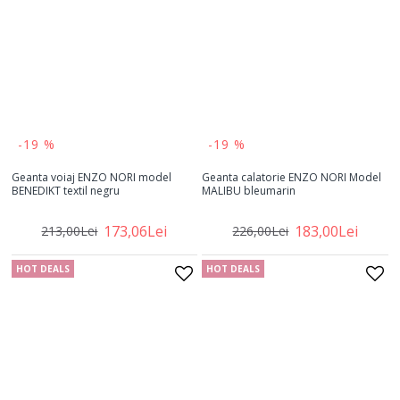
-19 %
-19 %
Geanta voiaj ENZO NORI model
Geanta calatorie ENZO NORI Model
BENEDIKT textil negru
MALIBU bleumarin
173,06Lei
183,00Lei
213,00Lei
226,00Lei
HOT DEALS
HOT DEALS