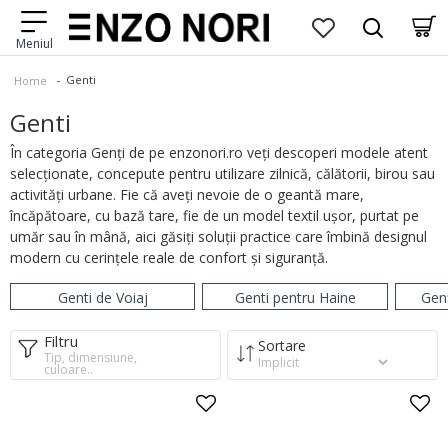
Genti
Home
Genti
În categoria Genți de pe enzonori.ro veți descoperi modele atent
selecționate, concepute pentru utilizare zilnică, călătorii, birou sau
activități urbane. Fie că aveți nevoie de o geantă mare,
încăpătoare, cu bază tare, fie de un model textil ușor, purtat pe
umăr sau în mână, aici găsiți soluții practice care îmbină designul
modern cu cerințele reale de confort și siguranță.
Genti de Voiaj
Genti pentru Haine
Genț
Filtru
Sortare
Tip, dimensiune,
culoare..