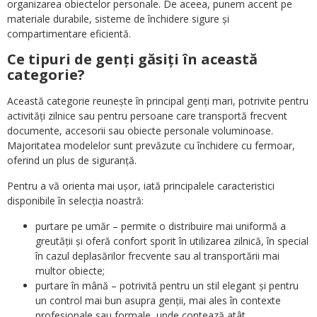
organizarea obiectelor personale. De aceea, punem accent pe
materiale durabile, sisteme de închidere sigure și
compartimentare eficientă.
Ce tipuri de genți găsiți în această
categorie?
Această categorie reunește în principal genți mari, potrivite pentru
activități zilnice sau pentru persoane care transportă frecvent
documente, accesorii sau obiecte personale voluminoase.
Majoritatea modelelor sunt prevăzute cu închidere cu fermoar,
oferind un plus de siguranță.
Pentru a vă orienta mai ușor, iată principalele caracteristici
disponibile în selecția noastră:
purtare pe umăr – permite o distribuire mai uniformă a
greutății și oferă confort sporit în utilizarea zilnică, în special
în cazul deplasărilor frecvente sau al transportării mai
multor obiecte;
purtare în mână – potrivită pentru un stil elegant și pentru
un control mai bun asupra genții, mai ales în contexte
profesionale sau formale, unde contează atât