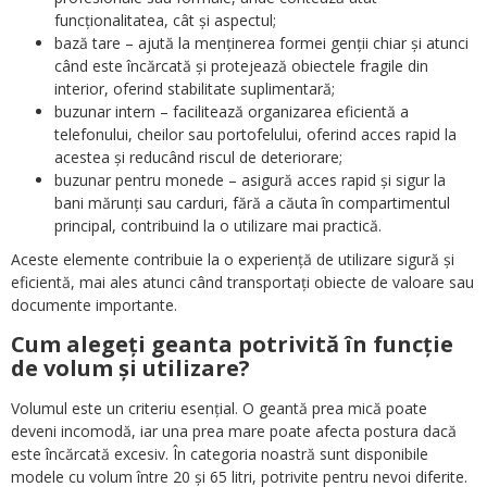
funcționalitatea, cât și aspectul;
bază tare – ajută la menținerea formei genții chiar și atunci
când este încărcată și protejează obiectele fragile din
interior, oferind stabilitate suplimentară;
buzunar intern – facilitează organizarea eficientă a
telefonului, cheilor sau portofelului, oferind acces rapid la
acestea și reducând riscul de deteriorare;
buzunar pentru monede – asigură acces rapid și sigur la
bani mărunți sau carduri, fără a căuta în compartimentul
principal, contribuind la o utilizare mai practică.
Aceste elemente contribuie la o experiență de utilizare sigură și
eficientă, mai ales atunci când transportați obiecte de valoare sau
documente importante.
Cum alegeți geanta potrivită în funcție
de volum și utilizare?
Volumul este un criteriu esențial. O geantă prea mică poate
deveni incomodă, iar una prea mare poate afecta postura dacă
este încărcată excesiv. În categoria noastră sunt disponibile
modele cu volum între 20 și 65 litri, potrivite pentru nevoi diferite.