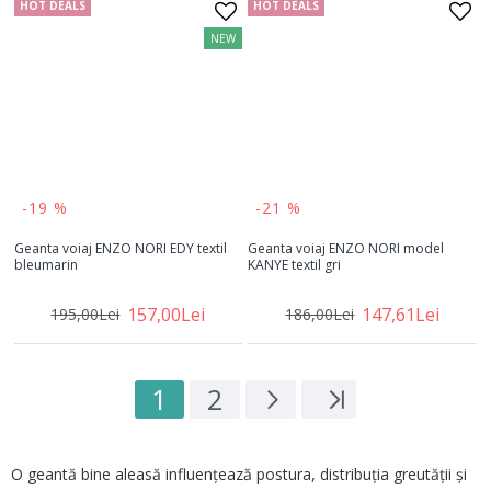
HOT DEALS
HOT DEALS
NEW
-19 %
-21 %
Geanta voiaj ENZO NORI EDY textil
Geanta voiaj ENZO NORI model
bleumarin
KANYE textil gri
157,00Lei
147,61Lei
195,00Lei
186,00Lei
1
2
O geantă bine aleasă influențează postura, distribuția greutății și