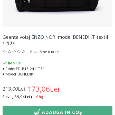
Geanta voiaj ENZO NORI model BENEDIKT textil
negru
| Bazată pe 0 note.
ÎN STOC
Code:
ED-B15-24.1-T3C
Model:
BENEDIKT
173,06Lei
213,00Lei
Salvați 39,94Lei (
-19%
)
ADAUGĂ ÎN COȘ