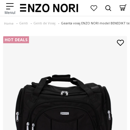
Genti
Genti de Voiaj
Geanta voiaj ENZO NORI model BENEDIKT tex
Home
HOT DEALS