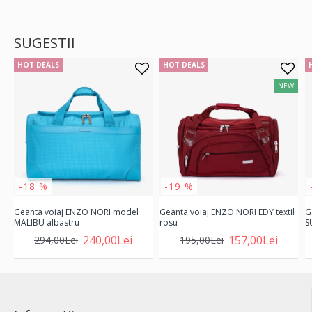
SUGESTII
HOT DEALS
HOT DEALS
NEW
-18 %
-19 %
Geanta voiaj ENZO NORI model
Geanta voiaj ENZO NORI EDY textil
G
MALIBU albastru
rosu
S
240,00Lei
157,00Lei
294,00Lei
195,00Lei