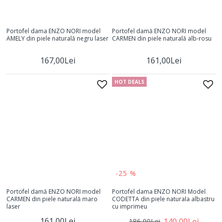
Portofel dama ENZO NORI model
Portofel damă ENZO NORI model
AMELY din piele naturală negru laser
CARMEN din piele naturală alb-rosu
167,00Lei
161,00Lei
HOT DEALS
-25 %
Portofel damă ENZO NORI model
Portofel dama ENZO NORI Model
CARMEN din piele naturală maro
CODETTA din piele naturala albastru
laser
cu imprimeu
161,00Lei
140,00Lei
186,00Lei