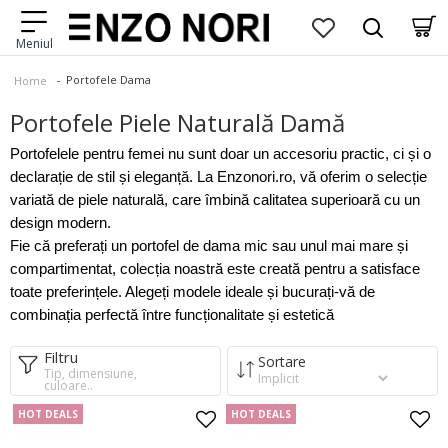
Portofele Dama
Home
Portofele Piele Naturală Damă
Portofelele pentru femei nu sunt doar un accesoriu practic, ci și o
declarație de stil și eleganță. La Enzonori.ro, vă oferim o selecție
variată de piele naturală, care îmbină calitatea superioară cu un
design modern.
Fie că preferați un portofel de dama mic sau unul mai mare și
compartimentat, colecția noastră este creată pentru a satisface
toate preferințele. Alegeți modele ideale și bucurați-vă de
combinația perfectă între funcționalitate și estetică
Filtru
Sortare
Tip, dimensiune,
culoare..
HOT DEALS
HOT DEALS