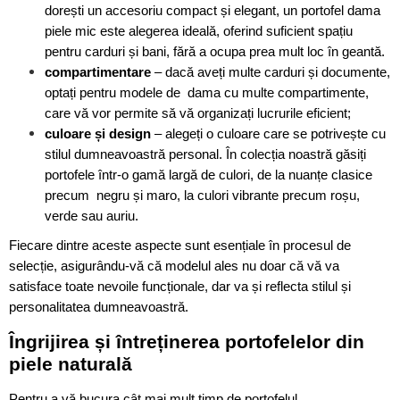
dorești un accesoriu compact și elegant, un portofel dama
piele mic este alegerea ideală, oferind suficient spațiu
pentru carduri și bani, fără a ocupa prea mult loc în geantă.
compartimentare
– dacă aveți multe carduri și documente,
optați pentru modele de dama cu multe compartimente,
care vă vor permite să vă organizați lucrurile eficient;
culoare și design
– alegeți o culoare care se potrivește cu
stilul dumneavoastră personal. În colecția noastră găsiți
portofele într-o gamă largă de culori, de la nuanțe clasice
precum negru și maro, la culori vibrante precum roșu,
verde sau auriu.
Fiecare dintre aceste aspecte sunt esențiale în procesul de
selecție, asigurându-vă că modelul ales nu doar că vă va
satisface toate nevoile funcționale, dar va și reflecta stilul și
personalitatea dumneavoastră.
Îngrijirea și întreținerea portofelelor din
piele naturală
Pentru a vă bucura cât mai mult timp de portofelul