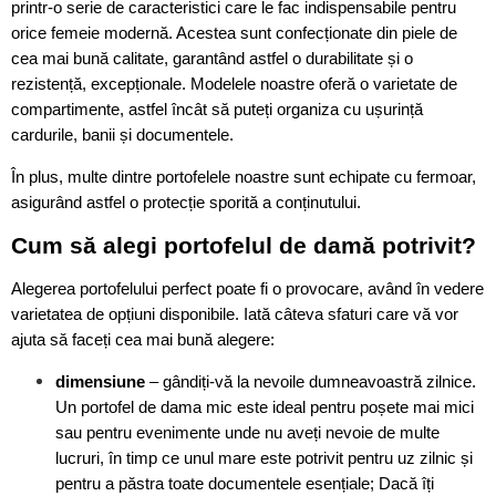
printr-o serie de caracteristici care le fac indispensabile pentru
orice femeie modernă. Acestea sunt confecționate din piele de
cea mai bună calitate, garantând astfel o durabilitate și o
rezistență, excepționale. Modelele noastre oferă o varietate de
compartimente, astfel încât să puteți organiza cu ușurință
cardurile, banii și documentele.
În plus, multe dintre portofelele noastre sunt echipate cu fermoar,
asigurând astfel o protecție sporită a conținutului.
Cum să alegi portofelul de damă potrivit?
Alegerea portofelului perfect poate fi o provocare, având în vedere
varietatea de opțiuni disponibile. Iată câteva sfaturi care vă vor
ajuta să faceți cea mai bună alegere:
dimensiune
– gândiți-vă la nevoile dumneavoastră zilnice.
Un portofel de dama mic este ideal pentru poșete mai mici
sau pentru evenimente unde nu aveți nevoie de multe
lucruri, în timp ce unul mare este potrivit pentru uz zilnic și
pentru a păstra toate documentele esențiale; Dacă îți