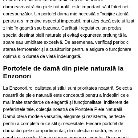
dumneavoastră din piele naturală, este important să îl întrețineți
corespunzător. Un portofel dama mic necesită o îngrijire atentă
pentru a-și menține aspectul impecabil, mai ales dacă este utilizat
zilnic în geantă sau buzunar. Curățați-l regulat cu un produs
special destinat pielii naturale și evitați expunerea prelungită la
soare sau umiditate excesivă. De asemenea, verificați periodic
starea fermoarelor și a cusăturilor pentru a asigura o funcționare
optimă și o durată de viață îndelungată.
Portofele de damă din piele naturală la
Enzonori
La Enzonori.ro, calitatea și stilul sunt prioritatea noastră. Selecția
noastră de piele naturală este concepută pentru a îndeplini cele
mai înalte standarde de eleganță și funcționalitate. Indiferent de
preferințele tale, colecția noastră de Portofele Piele Naturală
Damă oferă modele versatile, elegante și rezistente, perfecte
pentru a completa orice stil și necesitate. Fiecare portofel de
damă din piele compartimentat, din colecția noastră, este o
combinație perfectă între design modern și practic. Descoperiți