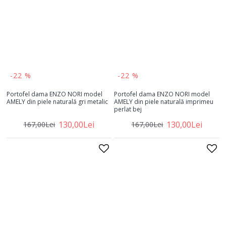
-22 %
-22 %
Portofel dama ENZO NORI model
Portofel dama ENZO NORI model
AMELY din piele naturală gri metalic
AMELY din piele naturală imprimeu
perlat bej
130,00Lei
130,00Lei
167,00Lei
167,00Lei