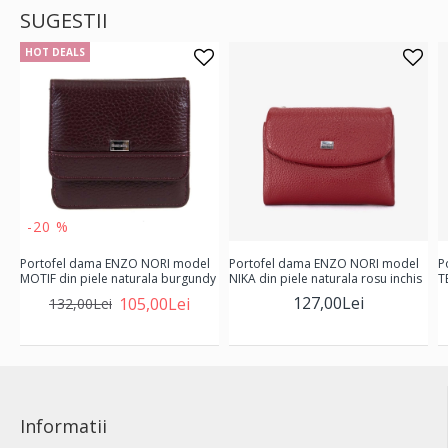
SUGESTII
HOT DEALS
-20 %
Portofel dama ENZO NORI model
Portofel dama ENZO NORI model
P
MOTIF din piele naturala burgundy
NIKA din piele naturala rosu inchis
T
127,00Lei
105,00Lei
132,00Lei
Informatii