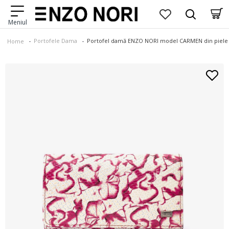
Portofele Dama
Portofel damă ENZO NORI model CARMEN din piele n
Home