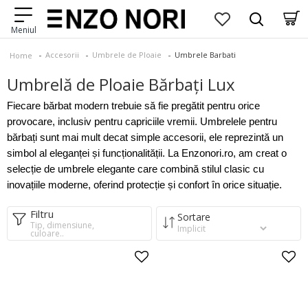
Accesorii
Umbrele de Ploaie
Umbrele Barbati
Home
Umbrelă de Ploaie Bărbați Lux
Fiecare bărbat m
odern trebuie să fie pregătit pentru orice
provocare, inclusiv pentru capriciile vremii. Umbrelele pentru
bărbați sunt mai mult decat simple accesorii, ele reprezintă un
simbol al eleganței și funcționalității. La Enzonori.ro, am creat o
selecție de umbrele elegante care combină stilul clasic cu
inovațiile
moderne, oferind protecție și confort în orice situație.
Filtru
Sortare
Tip, dimensiune,
culoare..