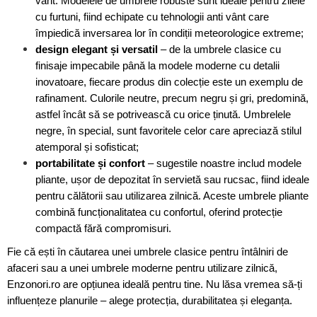
vânt. Modelele de umbrele robuste sunt ideale pentru zilele
cu furtuni, fiind echipate cu tehnologii anti vânt care
împiedică inversarea lor în condiții meteorologice extreme;
design elegant și versatil
– de la umbrele clasice cu
finisaje impecabile până la modele moderne cu detalii
inovatoare, fiecare produs din colecție este un exemplu de
rafinament. Culorile neutre, precum negru și gri, predomină,
astfel încât să se potrivească cu orice ținută. Umbrelele
negre, în special, sunt favoritele celor care apreciază stilul
atemporal și sofisticat;
portabilitate și confort
– sugestile noastre includ modele
pliante, ușor de depozitat în servietă sau rucsac, fiind ideale
pentru călătorii sau utilizarea zilnică. Aceste umbrele pliante
combină funcționalitatea cu confortul, oferind protecție
compactă fără compromisuri.
Fie că ești în căutarea unei umbrele clasice pentru întâlniri de
afaceri sau a unei umbrele moderne pentru utilizare zilnică,
Enzonori.ro are opțiunea ideală pentru tine. Nu lăsa vremea să-ți
influențeze planurile – alege protecția, durabilitatea și eleganța.