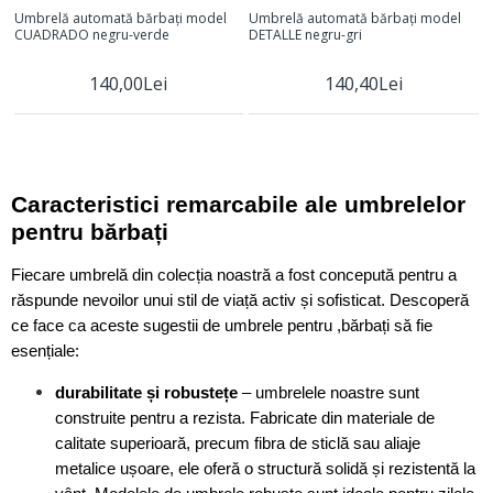
Umbrelă automată bărbați model
Umbrelă automată bărbați model
CUADRADO negru-verde
DETALLE negru-gri
140,00Lei
140,40Lei
Caracteristici remarcabile ale umbrelelor
pentru bărbați
Fiecare umbrelă din colecția noastră a fost concepută pentru a
răspunde nevoilor unui stil de viață activ și sofisticat. Descoperă
ce face ca aceste sugestii de umbrele pentru ,bărbați să fie
esențiale:
durabilitate și robustețe
– umbrelele noastre sunt
construite pentru a rezista. Fabricate din materiale de
calitate superioară, precum fibra de sticlă sau aliaje
metalice ușoare, ele oferă o structură solidă și rezistentă la