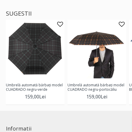
SUGESTII
Umbrelă automată bărbați model
Umbrelă automată bărbați model
U
CUADRADO negru-verde
CUADRADO negru-portocăliu
B
159,00Lei
159,00Lei
Informatii