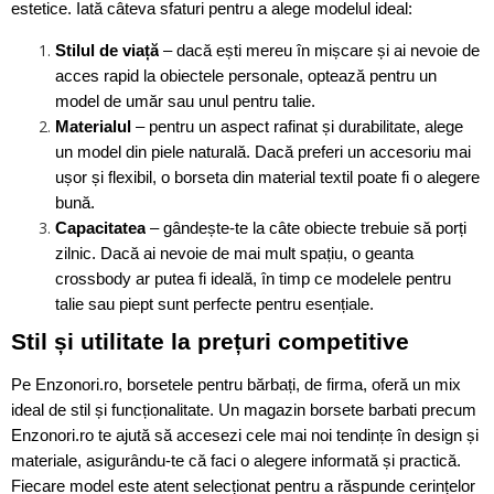
estetice. Iată câteva sfaturi pentru a alege modelul ideal:
Stilul de viață
– dacă ești mereu în mișcare și ai nevoie de
acces rapid la obiectele personale, optează pentru un
model de umăr sau unul pentru talie.
Materialul
– pentru un aspect rafinat și durabilitate, alege
un model din piele naturală. Dacă preferi un accesoriu mai
ușor și flexibil, o borseta din material textil poate fi o alegere
bună.
Capacitatea
– gândește-te la câte obiecte trebuie să porți
zilnic. Dacă ai nevoie de mai mult spațiu, o geanta
crossbody ar putea fi ideală, în timp ce modelele pentru
talie sau piept sunt perfecte pentru esențiale.
Stil și utilitate la prețuri competitive
Pe Enzonori.ro, borsetele pentru bărbați, de firma, oferă un mix
ideal de stil și funcționalitate. Un magazin borsete barbati precum
Enzonori.ro te ajută să accesezi cele mai noi tendințe în design și
materiale, asigurându-te că faci o alegere informată și practică.
Fiecare model este atent selecționat pentru a răspunde cerințelor