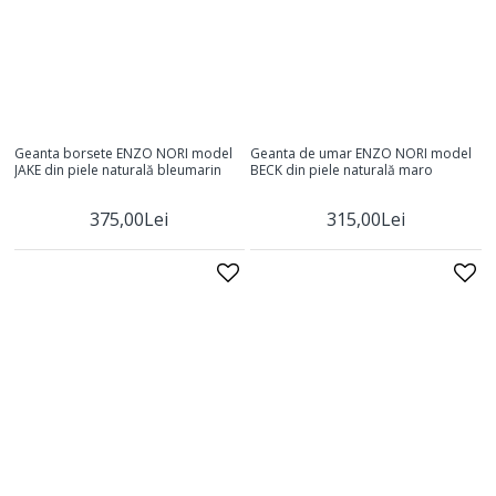
Geanta borsete ENZO NORI model
Geanta de umar ENZO NORI model
JAKE din piele naturală bleumarin
BECK din piele naturală maro
375,00Lei
315,00Lei