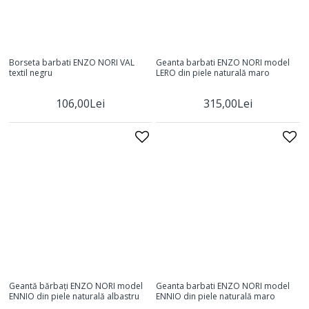
Borseta barbati ENZO NORI VAL
Geanta barbati ENZO NORI model
textil negru
LERO din piele naturală maro
106,00Lei
315,00Lei
Geantă bărbați ENZO NORI model
Geanta barbati ENZO NORI model
ENNIO din piele naturală albastru
ENNIO din piele naturală maro