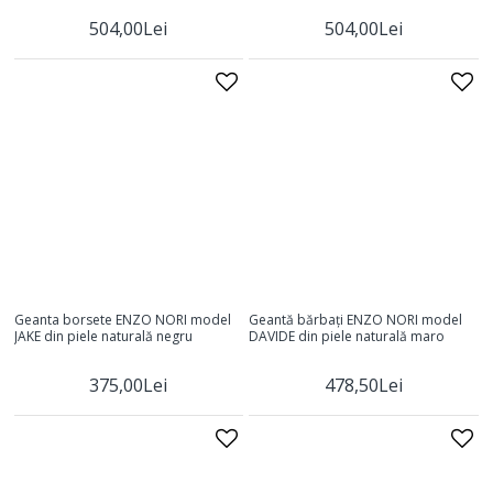
504,00Lei
504,00Lei
Geanta borsete ENZO NORI model
Geantă bărbați ENZO NORI model
JAKE din piele naturală negru
DAVIDE din piele naturală maro
375,00Lei
478,50Lei