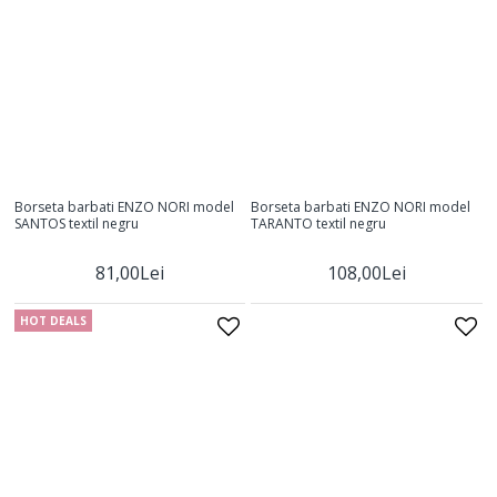
Borseta barbati ENZO NORI model
Borseta barbati ENZO NORI model
SANTOS textil negru
TARANTO textil negru
81,00Lei
108,00Lei
HOT DEALS