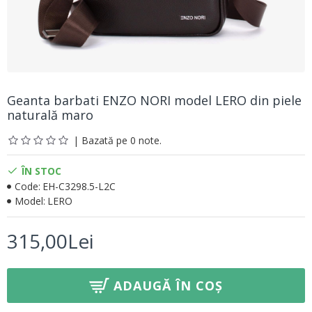
Geanta barbati ENZO NORI model LERO din piele
naturală maro
| Bazată pe 0 note.
ÎN STOC
Code:
EH-C3298.5-L2C
Model:
LERO
315,00Lei
ADAUGĂ ÎN COȘ