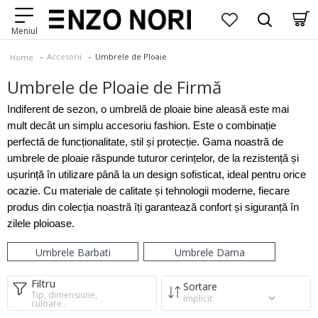
Accesorii
Umbrele de Ploaie
Home
Umbrele de Ploaie de Firmă
Indiferent de sezon, o umbrelă de ploaie bine aleasă este mai
mult decât un simplu accesoriu fashion. Este o combinație
perfectă de funcționalitate, stil și protecție. Gama noastră de
umbrele de ploaie răspunde tuturor cerințelor, de la rezistență și
ușurință în utilizare până la un design sofisticat, ideal pentru orice
ocazie. Cu materiale de calitate și tehnologii moderne, fiecare
produs din colecția noastră îți garantează confort și siguranță în
zilele ploioase.
Umbrele Barbati
Umbrele Dama
Filtru
Sortare
Tip, dimensiune,
culoare..