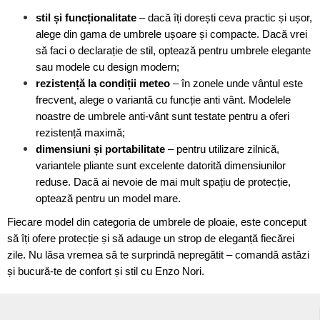
stil și funcționalitate
– dacă îți dorești ceva practic și ușor,
alege din gama de umbrele ușoare și compacte. Dacă vrei
să faci o declarație de stil, optează pentru umbrele elegante
sau modele cu design modern;
rezistență la condiții meteo
– în zonele unde vântul este
frecvent, alege o variantă cu funcție anti vânt. Modelele
noastre de umbrele anti-vânt sunt testate pentru a oferi
rezistență maximă;
dimensiuni și portabilitate
– pentru utilizare zilnică,
variantele pliante sunt excelente datorită dimensiunilor
reduse. Dacă ai nevoie de mai mult spațiu de protecție,
optează pentru un model mare.
Fiecare model din categoria de umbrele de ploaie, este conceput
să îți ofere protecție și să adauge un strop de eleganță fiecărei
zile. Nu lăsa vremea să te surprindă nepregătit – comandă astăzi
și bucură-te de confort și stil cu Enzo Nori.