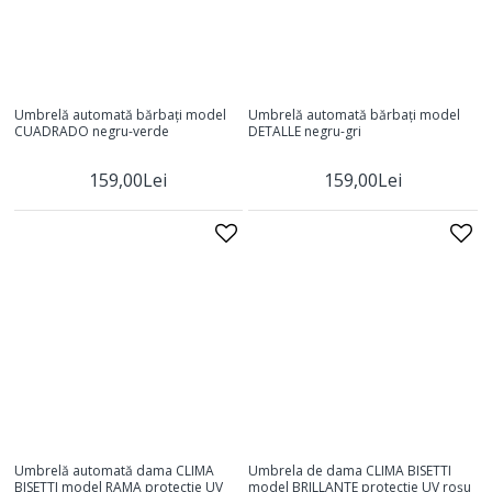
Umbrelă automată bărbați model
Umbrelă automată bărbați model
CUADRADO negru-verde
DETALLE negru-gri
159,00Lei
159,00Lei
Umbrelă automată dama CLIMA
Umbrela de dama CLIMA BISETTI
BISETTI model RAMA protectie UV
model BRILLANTE protectie UV roșu