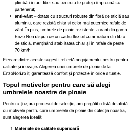
plimbări în aer liber sau pentru a te proteja împreună cu
partenerul;
anti-vânt
– dotate cu structuri robuste din fibră de sticlă sau
aluminiu, care rezistă chiar și celor mai puternice rafale de
vânt. În plus, umbrele de ploaie rezistente la vant din gama
Enzo Nori dispun de un cadru flexibil cu armătură din fibră
de sticlă, menținând stabilitatea chiar și în rafale de peste
70 km/h.
Fiecare dintre aceste sugestii reflectă angajamentul nostru pentru
calitate și inovație. Alegerea unei umbrele de ploaie de la
EnzoNori.ro îți garantează confort și protecție în orice situație.
Topul motivelor pentru care să alegi
umbrelele noastre de ploaie
Pentru a-ți ușura procesul de selecție, am pregătit o listă detaliată
cu motivele pentru care umbrelele de ploaie din colecția noastră,
sunt alegerea ideală:
Materiale de calitate superioară