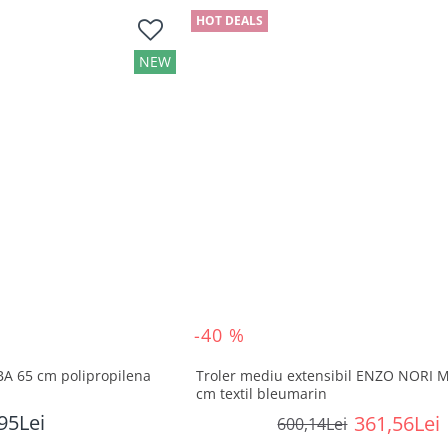
HOT DEALS
NEW
-40 %
A 65 cm polipropilena
Troler mediu extensibil ENZO NORI 
cm textil bleumarin
95Lei
361,56Lei
600,14Lei