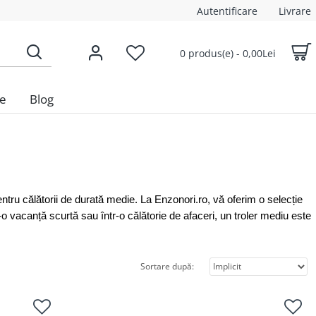
Autentificare
Livrare
0 produs(e) - 0,00Lei
le
Blog
 pentru călătorii de durată medie. La Enzonori.ro, vă oferim o selecție
r-o vacanță scurtă sau într-o călătorie de afaceri, un troler mediu este
Sortare după: