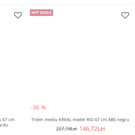
HOT DEALS
-36 %
S 67 cm
Troler mediu KREAL model RIO 67 cm ABS negru
ordo
146,72Lei
227,74Lei