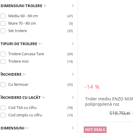
DIMENSIUNI TROLERE
Mediu 60 - 69 cm
(47)
Mare 70 - 80 cm
(5)
Set trolere
(35)
TIPURI DE TROLERE
Trolere Carcasa Tare
(69)
Trolere moi
(14)
ÎNCHIDERE
Cu fermoar
(55)
-14 %
ÎNCHIDERE CU LACĂT
Troler mediu ENZO NOR
polipropilenă roz
Cod TSA cu cifru
(78)
518,76Lei
Cod simplu cu cifru
(10)
DIMENSIUNI
HOT DEALS