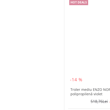
HOT DEALS
-14 %
Troler mediu ENZO NOR
polipropilenă violet
518,76Lei