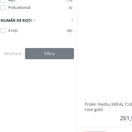
(14)
Policarbonat
(6)
NUMĂR DE ROȚI
4 roți
(88)
Resetare
Filtru
Troler mediu KREAL CUB
rose gold
261,