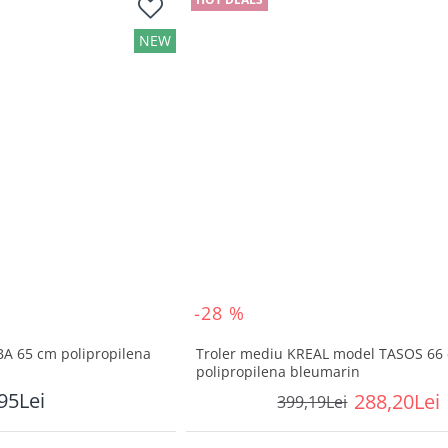
NEW
-28 %
A 65 cm polipropilena
Troler mediu KREAL model TASOS 66
polipropilena bleumarin
95Lei
288,20Lei
399,19Lei