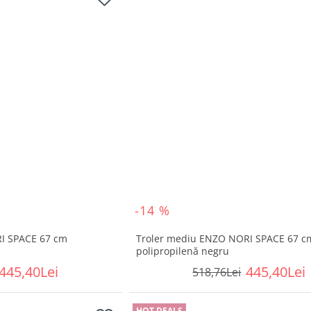
-14 %
I SPACE 67 cm
Troler mediu ENZO NORI SPACE 67 c
polipropilenă negru
445,40Lei
445,40Lei
518,76Lei
HOT DEALS