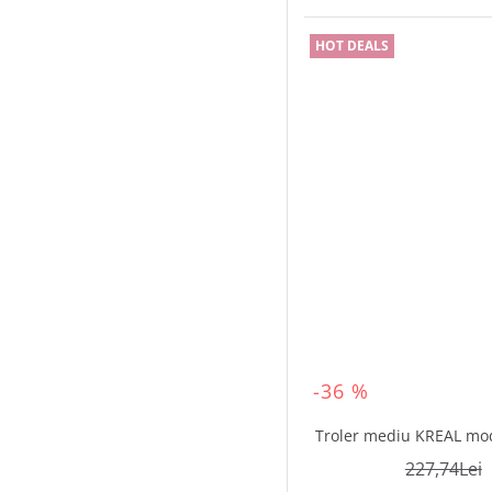
HOT DEALS
-36 %
Troler mediu KREAL mod
227,74Lei