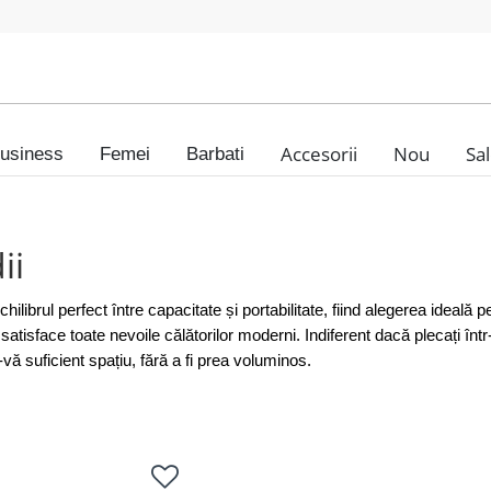
Accesorii
Nou
Sa
usiness
Femei
Barbati
ii
chilibrul perfect între capacitate și portabilitate, fiind alegerea ideală
 satisface toate nevoile călătorilor moderni. Indiferent dacă plecați înt
-vă suficient spațiu, fără a fi prea voluminos.