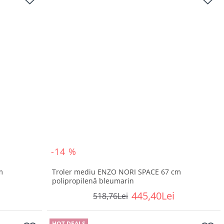
-14 %
m
Troler mediu ENZO NORI SPACE 67 cm
polipropilenă bleumarin
445,40Lei
518,76Lei
HOT DEALS