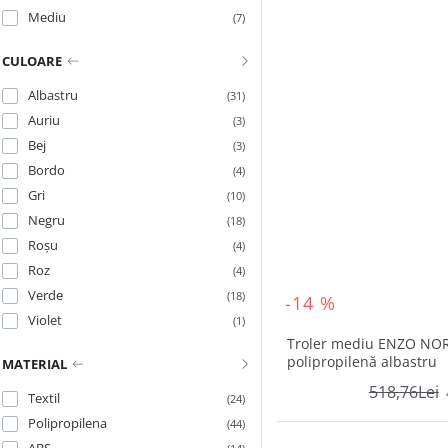
Mediu
(7)
CULOARE
Albastru
(31)
Auriu
(3)
Bej
(3)
Bordo
(4)
Gri
(10)
Negru
(18)
Roșu
(4)
Roz
(4)
Verde
(18)
-14 %
Violet
(1)
Troler mediu ENZO NOR
polipropilenă albastru
MATERIAL
518,76Lei
Textil
(24)
Polipropilena
(44)
ABS