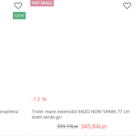
HOT DEALS
NEW
-13 %
propilena
Troler mare extensibil ENZO NORI SPARK 77 cm
textil verde-gri
345,84Lei
399,19Lei