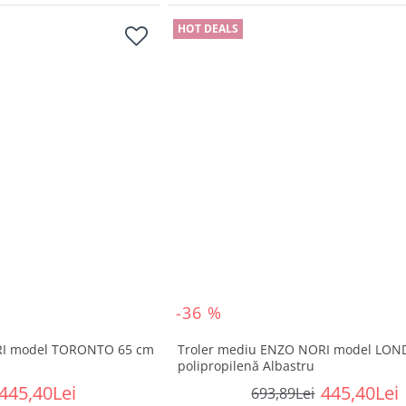
HOT DEALS
-36 %
RI model TORONTO 65 cm
Troler mediu ENZO NORI model LON
polipropilenă Albastru
445,40Lei
445,40Lei
693,89Lei