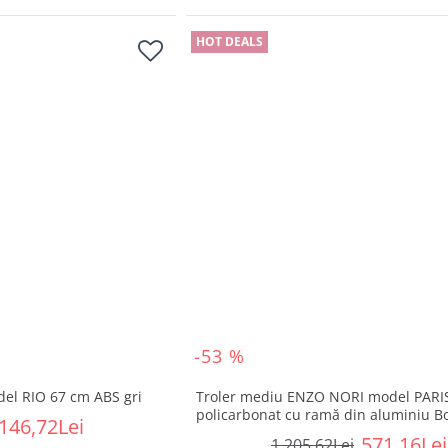
HOT DEALS
-53 %
el RIO 67 cm ABS gri
Troler mediu ENZO NORI model PARI
policarbonat cu ramă din aluminiu B
146,72Lei
571,16Lei
1.205,62Lei