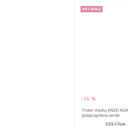
HOT DEALS
-16 %
Troler mediu ENZO NO
polipropilena verde
533,17Lei