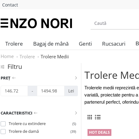
Contact
Trolere
Bagaj de mână
Genti
Rucsacuri
B
Home
Trolere
Trolere Medii
Filtru
Trolere Med
PREȚ
Trolerele medii reprezintă e
-
Lei
variată, proiectate pentru a
partenerul perfect, oferindu
CARACTERISTICI
Trolere cu extindere
(5)
Trolere de damă
(39)
HOT DEALS