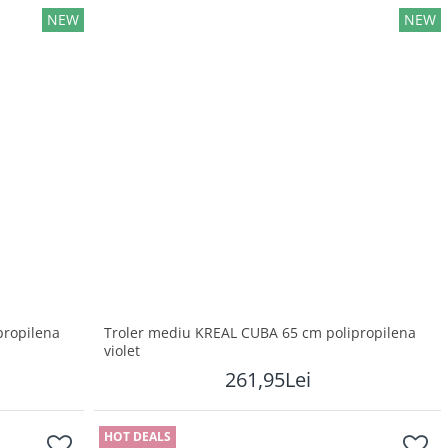
NEW
NEW
propilena
Troler mediu KREAL CUBA 65 cm polipropilena
violet
261,95Lei
HOT DEALS