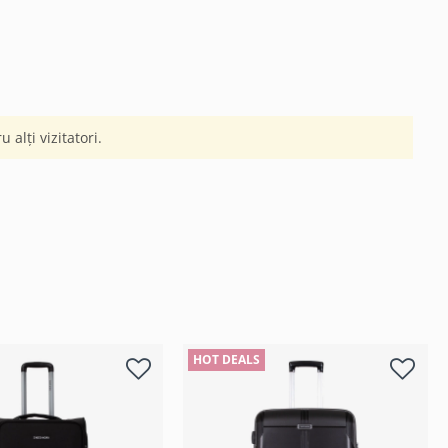
 alți vizitatori.
HOT DEALS