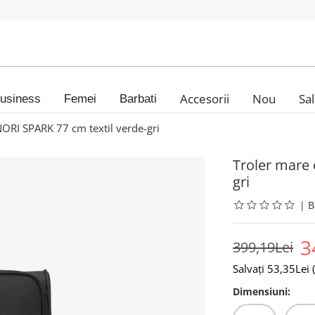
Accesorii
Nou
Sa
usiness
Femei
Barbati
ORI SPARK 77 cm textil verde-gri
Troler mare 
gri
|
3
399,19Lei
Salvați 53,35Lei (
Dimensiuni: