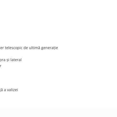
ner telescopic de ultimă generație
ra și lateral
r
ă a valizei