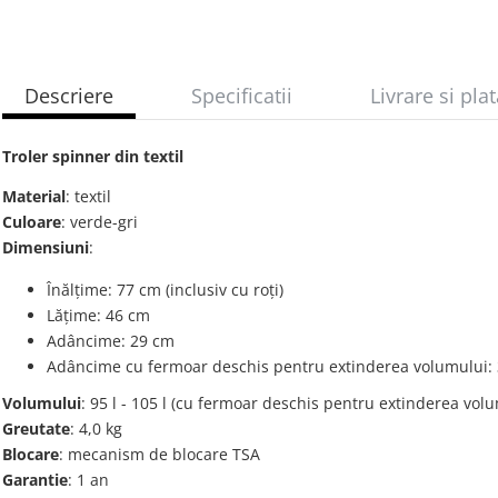
Descriere
Specificatii
Livrare si pla
Troler spinner din textil
Material
: textil
Culoare
: verde-gri
Dimensiuni
:
Înălțime: 77 cm (inclusiv cu roți)
Lățime: 46 cm
Adâncime: 29 cm
Adâncime cu fermoar deschis pentru extinderea volumului:
Volumului
: 95 l - 105 l (cu fermoar deschis pentru extinderea vol
Greutate
: 4,0 kg
Blocare
: mecanism de blocare TSA
Garantie
: 1 an