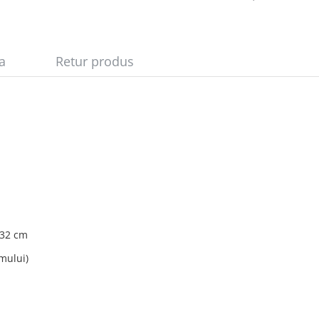
ta
Retur produs
 32 cm
umului)