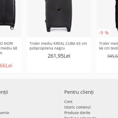
-9 %
NZO NORI
Troler mediu KREAL CUBA 65 cm
Troler me
 mediu 68
polipropilena negru
66 cm text
cm
261,95Lei
345,6
66Lei
enții
Pentru clienți
Cont
Istoric comenzi
cvente
Produse dorite