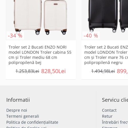
-34 %
-40 %
Troler set 2 Bucati ENZO NORI
Troler set 2 Bucati E
model LONDON Troler cabina 55
model LONDON Troler
cm şi Troler mediu 68 cm
cm şi Troler mare 76 
polipropilenă bej
polipropilenă negru
828,50Lei
899,
1.253,83Lei
1.494,98Lei
Informatii
Servicu cli
Despre noi
Contact
Termeni generali
Retur
Politica de confidențialitate
Întrebări fre