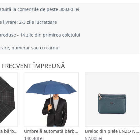
atuită la comenzile de peste 300.00 lei
livrare: 2-3 zile lucratoare
roduse - 14 zile din primirea coletului
ivrare, numerar sau cu cardul
 FRECVENT ÎMPREUNĂ
Umbrelă automată bărbați model CUADRADO negru-verde
Umbrelă automată bărbați CLIMA BISETTI model ESTRELLAS albastru
Breloc din piele ENZO NORI model FILL albastru
140,40Lei
52,00Lei