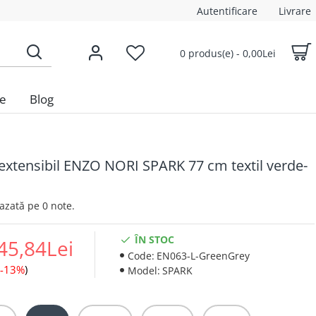
Autentificare
Livrare
0 produs(e) - 0,00Lei
le
Blog
extensibil ENZO NORI SPARK 77 cm textil verde-
 Bazată pe 0 note.
ÎN STOC
45,84Lei
Code:
EN063-L-GreenGrey
-13%
)
Model:
SPARK