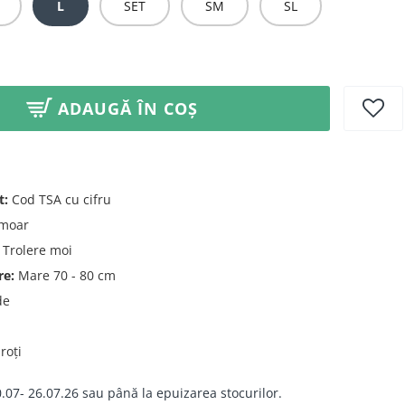
L
SET
SM
SL
ADAUGĂ ÎN COȘ
t:
Cod TSA cu cifru
moar
Trolere moi
re:
Mare 70 - 80 cm
de
roți
.07- 26.07.26 sau până la epuizarea stocurilor.