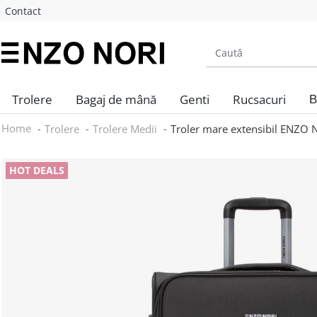
Contact
Trolere
Bagaj de mână
Genti
Rucsacuri
B
Home
Trolere
Trolere Medii
Troler mare extensibil ENZO N
HOT DEALS