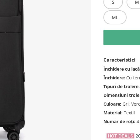
S
M
ML
Caracteristici
Închidere cu lacă
Închidere:
Cu fer
Tipuri de trolere:
Dimensiuni trole
Culoare:
Gri, Ver
Material:
Textil
Număr de roți:
4 
20
HOT DEALS