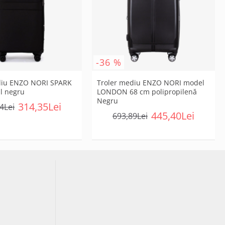
-36 %
diu ENZO NORI SPARK
Troler mediu ENZO NORI model
il negru
LONDON 68 cm polipropilenă
Negru
314,35Lei
4Lei
445,40Lei
693,89Lei