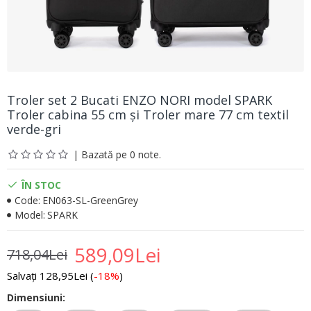
Troler set 2 Bucati ENZO NORI model SPARK
Troler cabina 55 cm şi Troler mare 77 cm textil
verde-gri
| Bazată pe 0 note.
ÎN STOC
Code:
EN063-SL-GreenGrey
Model:
SPARK
589,09Lei
718,04Lei
Salvați 128,95Lei (
-18%
)
Dimensiuni: