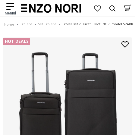
Trolere
Set Trolere
Troler set 2 Bucati ENZO NORI model SPARK Tr
Home
HOT DEALS