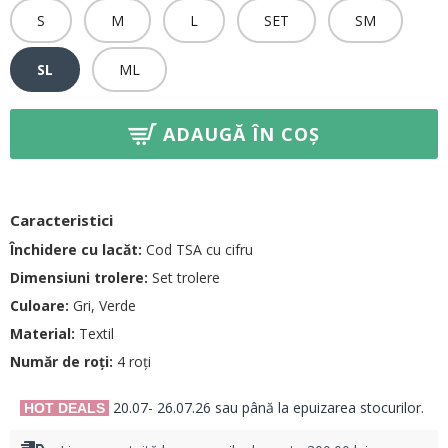
S
M
L
SET
SM
SL
ML
ADAUGĂ ÎN COȘ
Caracteristici
Închidere cu lacăt:
Cod TSA cu cifru
Dimensiuni trolere:
Set trolere
Culoare:
Gri, Verde
Material:
Textil
Număr de roți:
4 roți
20.07- 26.07.26 sau până la epuizarea stocurilor.
HOT DEALS