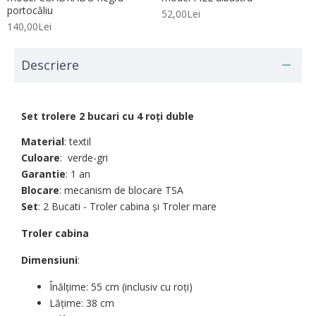
portocăliu
52,00Lei
140,00Lei
Descriere
Set trolere 2 bucari cu 4 roți duble
Material
: textil
Culoare
: verde-gri
Garantie
: 1 an
Blocare
: mecanism de blocare TSA
Set
: 2 Bucati - Troler cabina şi Troler mare
Troler cabina
Dimensiuni
:
Înălțime: 55 cm (inclusiv cu roți)
Lățime: 38 cm