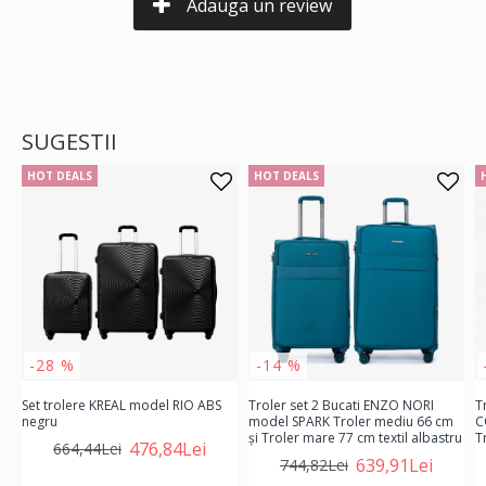
Adauga un review
SUGESTII
HOT DEALS
HOT DEALS
-28 %
-14 %
Set trolere KREAL model RIO ABS
Troler set 2 Bucati ENZO NORI
T
negru
model SPARK Troler mediu 66 cm
C
şi Troler mare 77 cm textil albastru
T
476,84Lei
664,44Lei
639,91Lei
744,82Lei