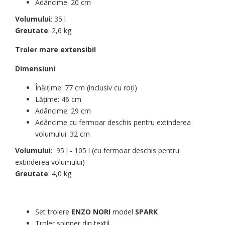
Adâncime: 20 cm
Volumului
: 35 l
Greutate
: 2,6 kg
Troler mare extensibil
Dimensiuni
:
Înălțime: 77 cm (inclusiv cu roți)
Lățime: 46 cm
Adâncime: 29 cm
Adâncime cu fermoar deschis pentru extinderea
volumului: 32 cm
Volumului
: 95 l - 105 l (cu fermoar deschis pentru
extinderea volumului)
Greutate
: 4,0 kg
Set trolere
ENZO NORI
model
SPARK
Troler spinner din textil