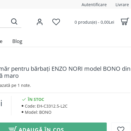
Autentificare
Livrare
0 produs(e) - 0,00Lei
le
Blog
măr pentru bărbați ENZO NORI model BONO din
lă maro
 Bazată pe 1 note.
ÎN STOC
i
Code:
EH-C3312.5-L2C
Model:
BONO
ADAUGĂ ÎN COȘ