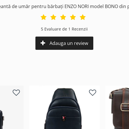
Geantă de umăr pentru bărbați ENZO NORI model BONO din p
5 Evaluare de 1 Recenzii
Adauga un review