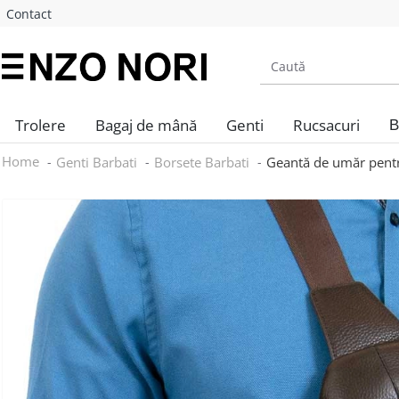
Contact
Trolere
Bagaj de mână
Genti
Rucsacuri
B
Home
Genti Barbati
Borsete Barbati
Geantă de umăr pent