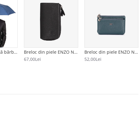
Umbrelă automată bărbați CLIMA BISETTI model ESTRELLAS albastru
Breloc din piele ENZO NORI model AVA negru
Breloc din piele ENZO NORI model FILL albastru
67,00Lei
52,00Lei