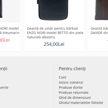
 NORI model
Geantă de umăr pentru bărbați
Geantă bă
lă bleumarin
ENZO NORI model BETTO din piele
DAVIDE din
naturală albastru
00Lei
254,00Lei
enții
Pentru clienți
Cont
Istoric comenzi
cvente
Produse dorite
Produse returnate
Ghid de dimensiuni
Ghidul materialelor folosite