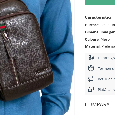
Caracteristici
Purtare:
Peste u
Dimensiunea genț
Culoare:
Maro
Material:
Piele na
Livrare gr
Termen de 
Retur de p
Plată la l
CUMPĂRATE