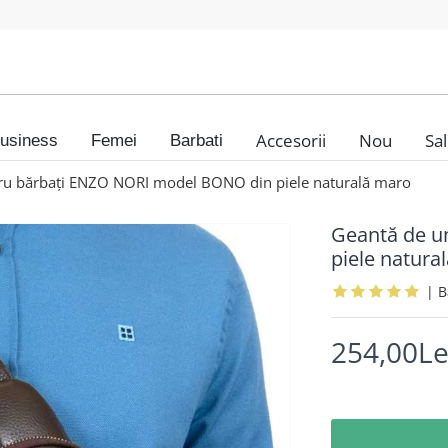
Accesorii
Nou
Sa
usiness
Femei
Barbati
ru bărbați ENZO NORI model BONO din piele naturală maro
Geantă de u
piele natura
|
254,00Le