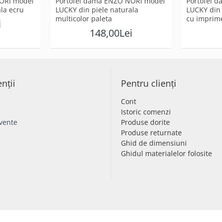
ORI model
Portofel dama ENZO NORI model
Portofel 
la ecru
LUCKY din piele naturala
LUCKY din 
multicolor paleta
cu imprim
i
148,00Lei
enții
Pentru clienți
Cont
Istoric comenzi
cvente
Produse dorite
Produse returnate
Ghid de dimensiuni
Ghidul materialelor folosite