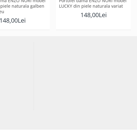
dama ENZO NORI model
Portofel dama ENZO NORI model
piele naturala galben
LUCKY din piele naturala variat
eu
148,00Lei
148,00Lei