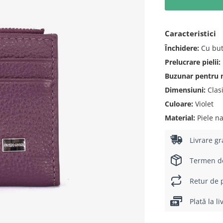
Caracteristici
Închidere:
Cu but
Prelucrare pielii:
Buzunar pentru
Dimensiuni:
Clas
Culoare:
Violet
Material:
Piele na
Livrare gr
Termen de 
Retur de p
Plată la l