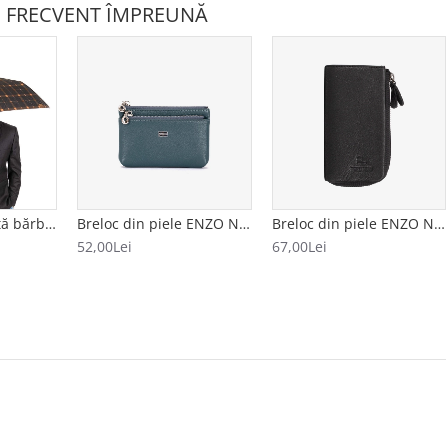
 FRECVENT ÎMPREUNĂ
Umbrelă automată bărbați model CUADRADO negru-portocăliu
Breloc din piele ENZO NORI model FILL albastru
Breloc din piele ENZO NORI model AVA negru
52,00Lei
67,00Lei