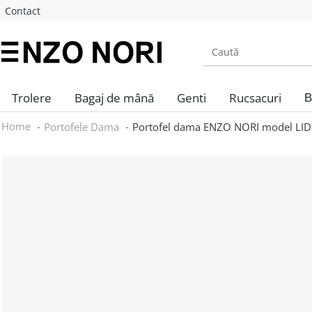
Contact
Trolere
Bagaj de mână
Genti
Rucsacuri
B
Home
Portofele Dama
Portofel dama ENZO NORI model LIDIA 