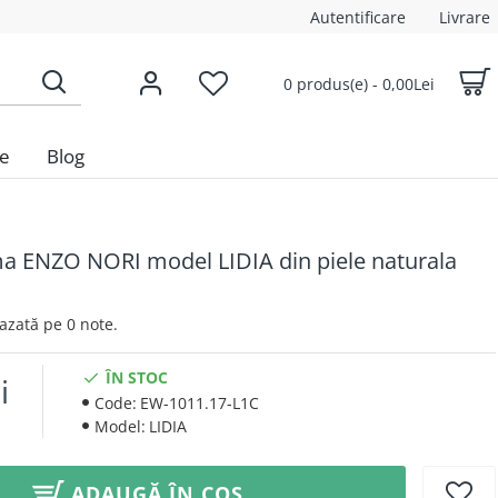
Autentificare
Livrare
0 produs(e) - 0,00Lei
le
Blog
ma ENZO NORI model LIDIA din piele naturala
 Bazată pe 0 note.
ÎN STOC
i
Code:
EW-1011.17-L1C
Model:
LIDIA
ADAUGĂ ÎN COȘ