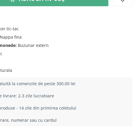
on tic-tac
Nappa fina
 monede:
Buzunar extern
ic
turala
atuită la comenzile de peste 300.00 lei
livrare: 2-3 zile lucratoare
roduse - 14 zile din primirea coletului
ivrare, numerar sau cu cardul