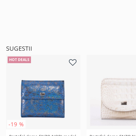
SUGESTII
HOT DEALS
-19 %