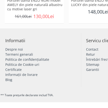
Portofel dama ENZO NORI model
Portofel dama ENZO N
AMELY din piele naturală albastru
LUCKY din piele natura
cu motive laser gri
148,00Le
130,00Lei
161,00Lei
Informatii
Servicu cli
Despre noi
Contact
Termeni generali
Retur
Politica de confidențialitate
Întrebări fre
Politica de Cookie-uri
Sitemap
Certificate
Garantii
Informații de livrare
Blog
** Toate prețurile declarate includ TVA.