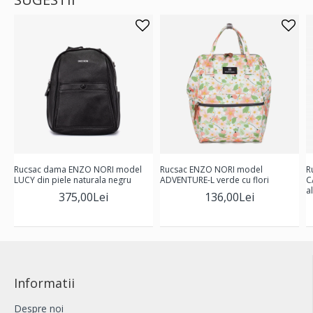
Rucsac dama ENZO NORI model
Rucsac ENZO NORI model
R
LUCY din piele naturala negru
ADVENTURE-L verde cu flori
C
a
375,00Lei
136,00Lei
Informatii
Despre noi