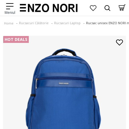
Rucsacuri Călătorie
Rucsacuri Laptop
Rucsac unisex ENZO NORI 
Home
HOT DEALS