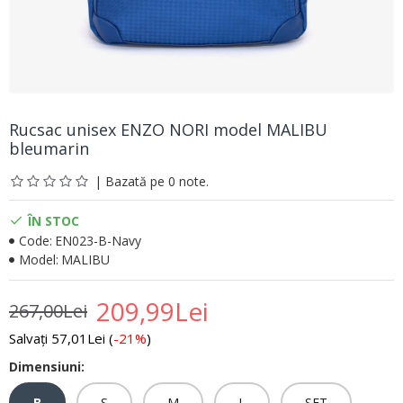
Rucsac unisex ENZO NORI model MALIBU
bleumarin
| Bazată pe 0 note.
ÎN STOC
Code:
EN023-B-Navy
Model:
MALIBU
209,99Lei
267,00Lei
Salvați 57,01Lei (
-21%
)
Dimensiuni:
B
S
M
L
SET