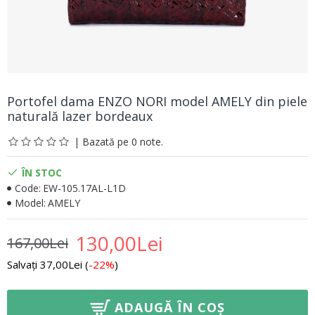
Portofel dama ENZO NORI model AMELY din piele
naturală lazer bordeaux
| Bazată pe 0 note.
ÎN STOC
Code:
EW-105.17AL-L1D
Model:
AMELY
130,00Lei
167,00Lei
Salvați 37,00Lei (
-22%
)
ADAUGĂ ÎN COȘ