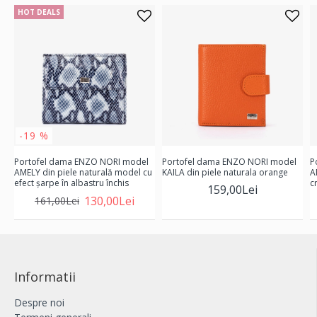
HOT DEALS
-19 %
Portofel dama ENZO NORI model
Portofel dama ENZO NORI model
P
AMELY din piele naturală model cu
KAILA din piele naturala orange
A
efect șarpe în albastru închis
c
159,00Lei
130,00Lei
161,00Lei
Informatii
Despre noi