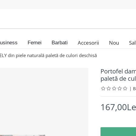
Accesorii
Nou
Sa
usiness
Femei
Barbati
 din piele naturală paletă de culori deschisă
Portofel da
paletă de cu
|
167,00Le