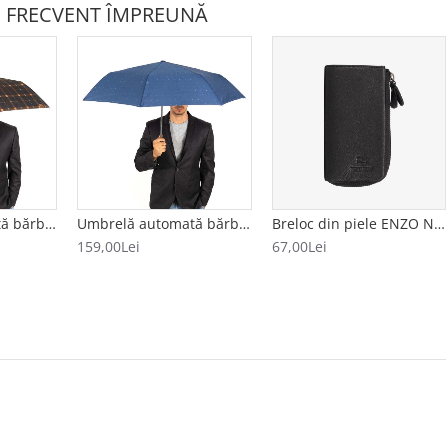
 FRECVENT ÎMPREUNĂ
Umbrelă automată bărbați model CUADRADO negru-portocăliu
Umbrelă automată bărbați CLIMA BISETTI model ESTRELLAS albastru
Breloc din piele ENZO NORI model AVA negru
159,00Lei
67,00Lei