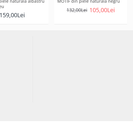
piele naturala albastru
MOTIF din piele naturala negru
eu
105,00Lei
132,00Lei
159,00Lei