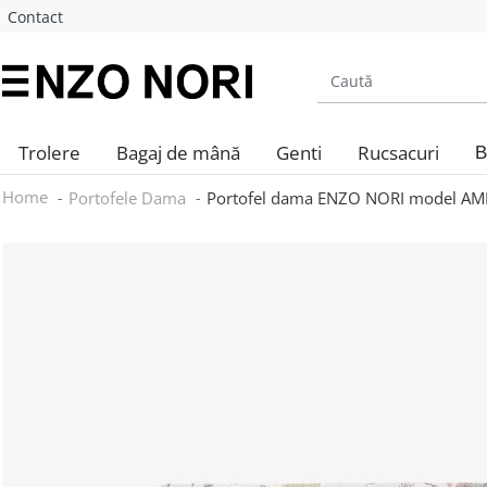
Contact
Trolere
Bagaj de mână
Genti
Rucsacuri
B
Home
Portofele Dama
Portofel dama ENZO NORI model AMELY