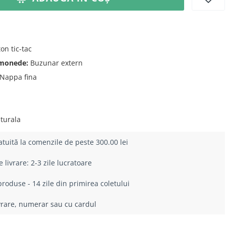
on tic-tac
 monede:
Buzunar extern
Nappa fina
turala
atuită la comenzile de peste 300.00 lei
livrare: 2-3 zile lucratoare
roduse - 14 zile din primirea coletului
ivrare, numerar sau cu cardul