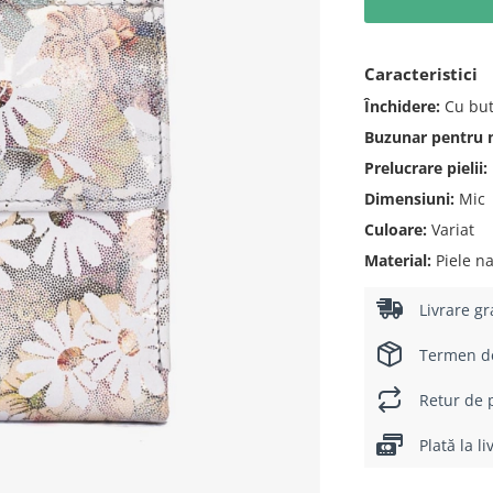
Caracteristici
Închidere:
Cu but
Buzunar pentru
Prelucrare pielii:
Dimensiuni:
Mic
Culoare:
Variat
Material:
Piele na
Livrare gr
Termen de 
Retur de p
Plată la l