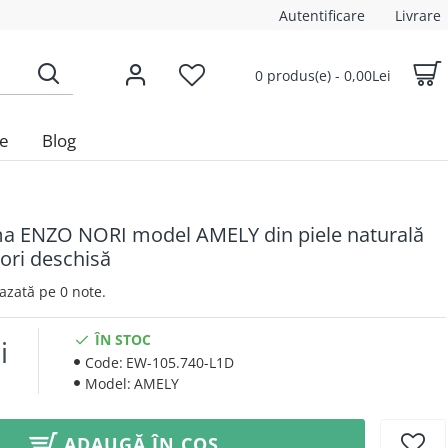
Autentificare
Livrare
0 produs(e) - 0,00Lei
le
Blog
ma ENZO NORI model AMELY din piele naturală
lori deschisă
 Bazată pe 0 note.
ÎN STOC
i
Code:
EW-105.740-L1D
Model:
AMELY
ADAUGĂ ÎN COȘ