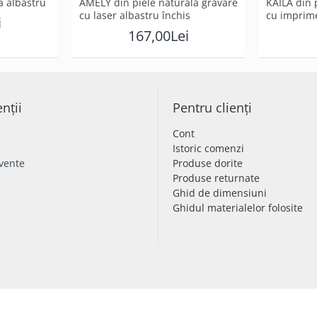
a albastru
AMELY din piele naturală gravare
KAILA din 
cu laser albastru închis
cu imprim
i
167,00Lei
enții
Pentru clienți
Cont
Istoric comenzi
cvente
Produse dorite
Produse returnate
Ghid de dimensiuni
Ghidul materialelor folosite