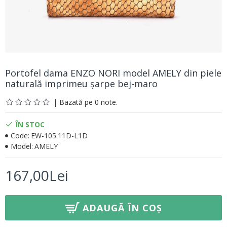
Portofel dama ENZO NORI model AMELY din piele
naturală imprimeu șarpe bej-maro
| Bazată pe 0 note.
ÎN STOC
Code:
EW-105.11D-L1D
Model:
AMELY
167,00Lei
ADAUGĂ ÎN COȘ