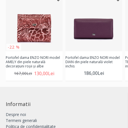
-22 %
Portofel dama ENZO NORI model
Portofel dama ENZO NORI model
P
AMELY din piele naturală
DIAN din piele naturală violet
T
decorațiuni roșii și albe
inchis
i
186,00Lei
130,00Lei
167,00Lei
Informatii
Despre noi
Termeni generali
Politica de confidențialitate