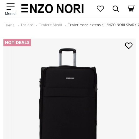
Trolere
Trolere Medii
Troler mare extensibil ENZO NORI SPARK 7
Home
HOT DEALS