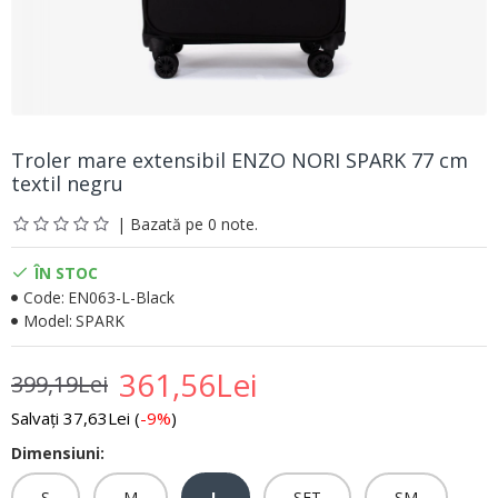
Troler mare extensibil ENZO NORI SPARK 77 cm
textil negru
| Bazată pe 0 note.
ÎN STOC
Code:
EN063-L-Black
Model:
SPARK
361,56Lei
399,19Lei
Salvați 37,63Lei (
-9%
)
Dimensiuni:
S
M
L
SET
SM