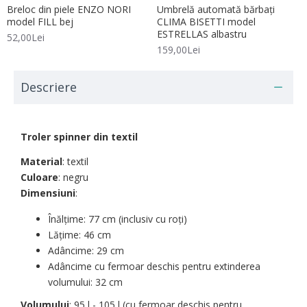
Breloc din piele ENZO NORI
Umbrelă automată bărbați
model FILL bej
CLIMA BISETTI model
ESTRELLAS albastru
52,00Lei
159,00Lei
Descriere
Troler spinner din textil
Material
: textil
Culoare
: negru
Dimensiuni
:
Înălțime: 77 cm (inclusiv cu roți)
Lățime: 46 cm
Adâncime: 29 cm
Adâncime cu fermoar deschis pentru extinderea
volumului: 32 cm
Volumului
: 95 l - 105 l (cu fermoar deschis pentru