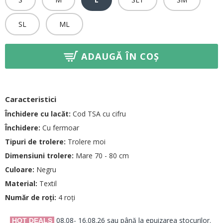
SL
ML
ADAUGĂ ÎN COȘ
Caracteristici
Închidere cu lacăt:
Cod TSA cu cifru
Închidere:
Cu fermoar
Tipuri de trolere:
Trolere moi
Dimensiuni trolere:
Mare 70 - 80 cm
Culoare:
Negru
Material:
Textil
Număr de roți:
4 roți
08.08- 16.08.26 sau până la epuizarea stocurilor.
HOT DEALS