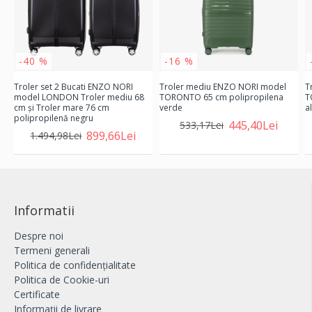
-40 %
-16 %
Troler set 2 Bucati ENZO NORI
Troler mediu ENZO NORI model
T
model LONDON Troler mediu 68
TORONTO 65 cm polipropilena
T
cm şi Troler mare 76 cm
verde
a
polipropilenă negru
445,40Lei
533,17Lei
899,66Lei
1.494,98Lei
Informatii
Despre noi
Termeni generali
Politica de confidențialitate
Politica de Cookie-uri
Certificate
Informații de livrare