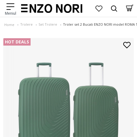
Trolere
Set Trolere
Troler set 2 Bucati ENZO NORI model ROMA T
Home
HOT DEALS