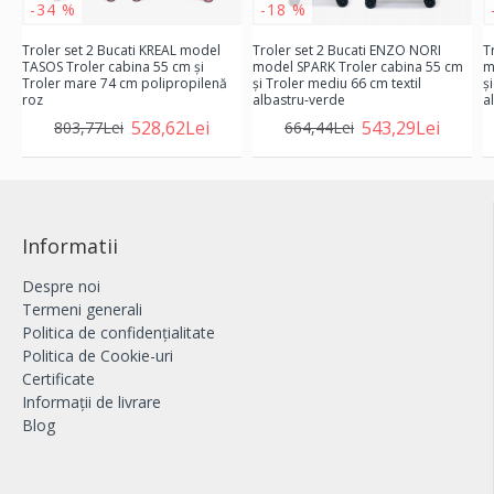
-34 %
-18 %
Troler set 2 Bucati KREAL model
Troler set 2 Bucati ENZO NORI
T
TASOS Troler cabina 55 cm şi
model SPARK Troler cabina 55 cm
m
Troler mare 74 cm polipropilenă
şi Troler mediu 66 cm textil
ş
roz
albastru-verde
a
528,62Lei
543,29Lei
803,77Lei
664,44Lei
Informatii
Despre noi
Termeni generali
Politica de confidențialitate
Politica de Cookie-uri
Certificate
Informații de livrare
Blog