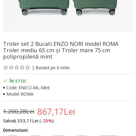
Troler set 2 Bucati ENZO NORI model ROMA
Troler mediu 65 cm şi Troler mare 75 cm
polipropilenă mint
| Bazată pe 0 note.
ÎN STOC
Code:
EN012-ML-Mint
Model:
ROMA
867,17Lei
1.200,28Lei
Salvați 333,11Lei (
-28%
)
Dimensiuni: