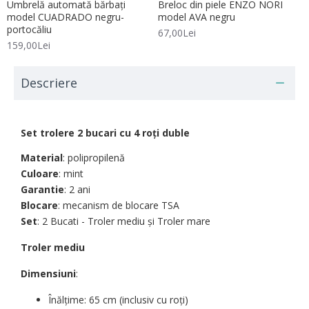
Umbrelă automată bărbați
Breloc din piele ENZO NORI
model CUADRADO negru-
model AVA negru
portocăliu
67,00Lei
159,00Lei
Descriere
Set trolere 2 bucari cu 4 roți duble
Material
: polipropilenă
Culoare
: mint
Garantie
: 2 ani
Blocare
: mecanism de blocare TSA
Set
: 2 Bucati - Troler mediu şi Troler mare
Troler mediu
Dimensiuni
:
Înălțime: 65 cm (inclusiv cu roți)