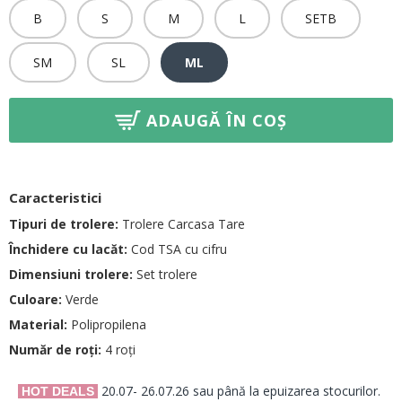
B
S
M
L
SETB
SM
SL
ML
ADAUGĂ ÎN COȘ
Caracteristici
Tipuri de trolere:
Trolere Carcasa Tare
Închidere cu lacăt:
Cod TSA cu cifru
Dimensiuni trolere:
Set trolere
Culoare:
Verde
Material:
Polipropilena
Număr de roți:
4 roți
20.07- 26.07.26 sau până la epuizarea stocurilor.
HOT DEALS