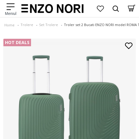
Trolere
Set Trolere
Troler set 2 Bucati ENZO NORI model ROMA T
Home
HOT DEALS