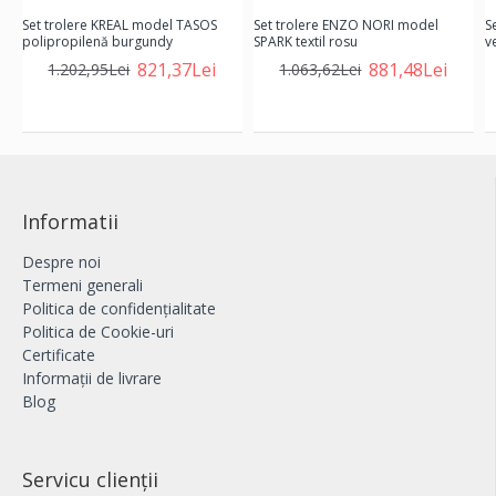
Set trolere KREAL model TASOS
Set trolere ENZO NORI model
S
polipropilenă burgundy
SPARK textil rosu
v
821,37Lei
881,48Lei
1.202,95Lei
1.063,62Lei
Informatii
Despre noi
Termeni generali
Politica de confidențialitate
Politica de Cookie-uri
Certificate
Informații de livrare
Blog
Servicu clienții