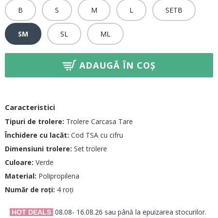
B
S
M
L
SETB
SM
SL
ML
ADAUGĂ ÎN COȘ
Caracteristici
Tipuri de trolere:
Trolere Carcasa Tare
Închidere cu lacăt:
Cod TSA cu cifru
Dimensiuni trolere:
Set trolere
Culoare:
Verde
Material:
Polipropilena
Număr de roți:
4 roți
08.08- 16.08.26 sau până la epuizarea stocurilor.
HOT DEALS