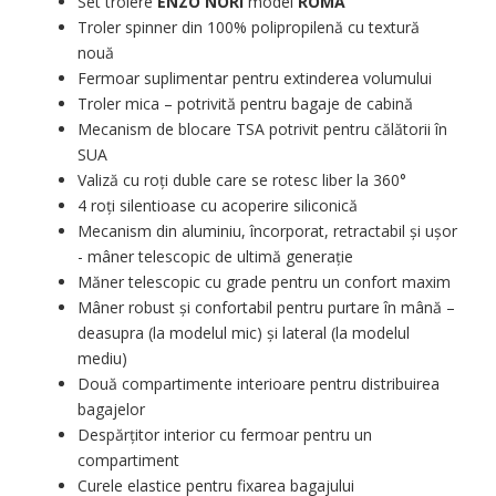
Set trolere
ENZO NORI
model
ROMA
Troler spinner din 100% polipropilenă cu textură
nouă
Fermoar suplimentar pentru extinderea volumului
Troler mica – potrivită pentru bagaje de cabină
Mecanism de blocare TSA potrivit pentru călătorii în
SUA
Valiză cu roți duble care se rotesc liber la 360°
4 roți silentioase cu acoperire siliconică
Mecanism din aluminiu, încorporat, retractabil și ușor
- mâner telescopic de ultimă generație
Măner telescopic cu grade pentru un confort maxim
Mâner robust și confortabil pentru purtare în mână –
deasupra (la modelul mic) și lateral (la modelul
mediu)
Două compartimente interioare pentru distribuirea
bagajelor
Despărțitor interior cu fermoar pentru un
compartiment
Curele elastice pentru fixarea bagajului