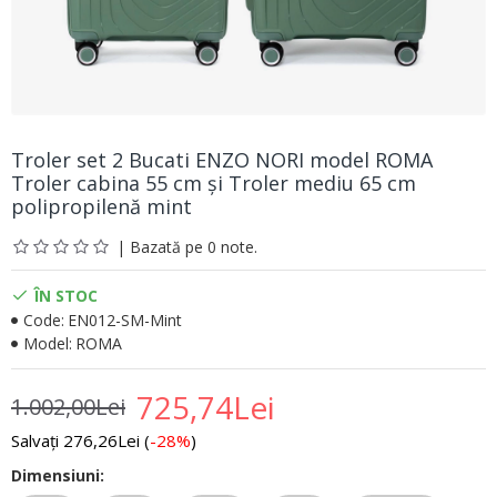
Troler set 2 Bucati ENZO NORI model ROMA
Troler cabina 55 cm şi Troler mediu 65 cm
polipropilenă mint
| Bazată pe 0 note.
ÎN STOC
Code:
EN012-SM-Mint
Model:
ROMA
725,74Lei
1.002,00Lei
Salvați 276,26Lei (
-28%
)
Dimensiuni: