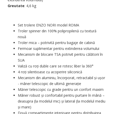
Greutate
: 4,6 kg
Set trolere
ENZO NORI model ROMA
Troler spinner din 100% polipropilenă cu textură
nouă
Troler mica – potrivită pentru bagaje de cabină
Fermoar suplimentar pentru extinderea volumului
Mecanism de blocare TSA potrivit pentru călătorii în
SUA
Valiză cu roți duble care se rotesc liber la 360°
4 roți silentioase cu acoperire siliconică
Mecanism din aluminiu, încorporat, retractabil și ușor
- mâner telescopic de ultimă generație
Măner telescopic cu grade pentru un confort maxim
Mâner robust și confortabil pentru purtare în mână –
deasupra (la modelul mic) și lateral (la modelul mediu
și mare)
Două compartimente interioare pentru distribuirea