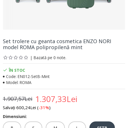
Set trolere cu geanta cosmetica ENZO NORI
model ROMA polipropilenă mint
| Bazată pe 0 note.
ÎN STOC
Code:
EN012-SetB-Mint
Model:
ROMA
1.307,33Lei
1.907,57Lei
Salvați 600,24Lei (
-31%
)
Dimensiuni:
B
S
M
L
SETB