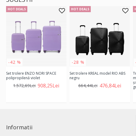
HOT DEALS
HOT DEALS
-42 %
-28 %
Set trolere ENZO NORI SPACE
Set trolere KREAL model RIO ABS
T
polipropilenă violet
negru
m
ş
908,25Lei
476,84Lei
1.572,69Lei
664,44Lei
gr
Informatii