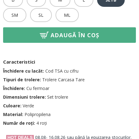
SM
SL
ML
ADAUGĂ ÎN COȘ
Caracteristici
Închidere cu lacăt:
Cod TSA cu cifru
Tipuri de trolere:
Trolere Carcasa Tare
Închidere:
Cu fermoar
Dimensiuni trolere:
Set trolere
Culoare:
Verde
Material:
Polipropilena
Număr de roți:
4 roți
08.08- 16.08.26 sau până la epuizarea stocurilor.
HOT DEALS