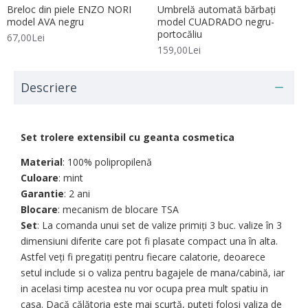
Breloc din piele ENZO NORI
Umbrelă automată bărbați
model AVA negru
model CUADRADO negru-
portocăliu
67,00Lei
159,00Lei
Descriere
Set trolere extensibil cu geanta cosmetica
Material
: 100% polipropilenă
Culoare
: mint
Garantie
: 2 ani
Blocare
: mecanism de blocare TSA
Set
: La comanda unui set de valize primiți 3 buc. valize în 3
dimensiuni diferite care pot fi plasate compact una în alta.
Astfel veți fi pregatiți pentru fiecare calatorie, deoarece
setul include si o valiza pentru bagajele de mana/cabină, iar
in acelasi timp acestea nu vor ocupa prea mult spatiu in
casa. Dacă călătoria este mai scurtă, puteți folosi valiza de