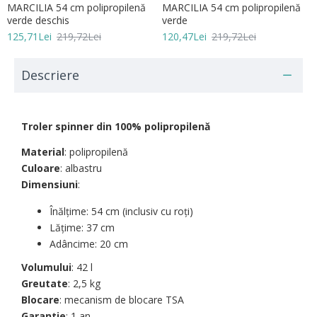
MARCILIA 54 cm polipropilenă
MARCILIA 54 cm polipropilenă
verde deschis
verde
125,71Lei
219,72Lei
120,47Lei
219,72Lei
Descriere
Troler spinner din 100% polipropilenă
Material
: polipropilenă
Culoare
: albastru
Dimensiuni
:
Înălțime: 54 cm (inclusiv cu roți)
Lățime: 37 cm
Adâncime: 20 cm
Volumului
: 42 l
Greutate
: 2,5 kg
Blocare
: mecanism de blocare TSA
Garantie
: 1 an