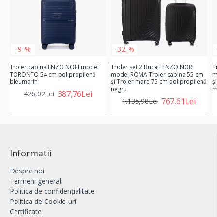
-9 %
-32 %
Troler cabina ENZO NORI model
Troler set 2 Bucati ENZO NORI
T
TORONTO 54 cm polipropilenă
model ROMA Troler cabina 55 cm
m
bleumarin
şi Troler mare 75 cm polipropilenă
ş
negru
m
387,76Lei
426,02Lei
767,61Lei
1.135,98Lei
Informatii
Despre noi
Termeni generali
Politica de confidențialitate
Politica de Cookie-uri
Certificate