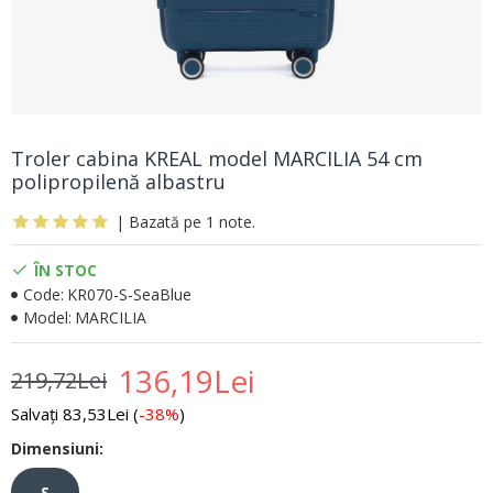
Troler cabina KREAL model MARCILIA 54 cm
polipropilenă albastru
| Bazată pe 1 note.
ÎN STOC
Code:
KR070-S-SeaBlue
Model:
MARCILIA
136,19Lei
219,72Lei
Salvați 83,53Lei (
-38%
)
Dimensiuni:
S