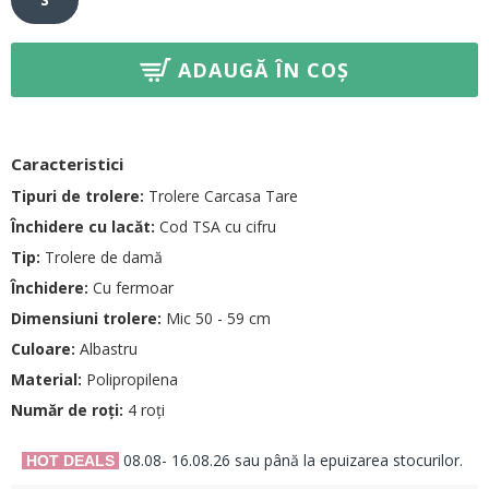
ADAUGĂ ÎN COȘ
Caracteristici
Tipuri de trolere:
Trolere Carcasa Tare
Închidere cu lacăt:
Cod TSA cu cifru
Tip:
Trolere de damă
Închidere:
Cu fermoar
Dimensiuni trolere:
Mic 50 - 59 cm
Culoare:
Albastru
Material:
Polipropilena
Număr de roți:
4 roți
08.08- 16.08.26 sau până la epuizarea stocurilor.
HOT DEALS