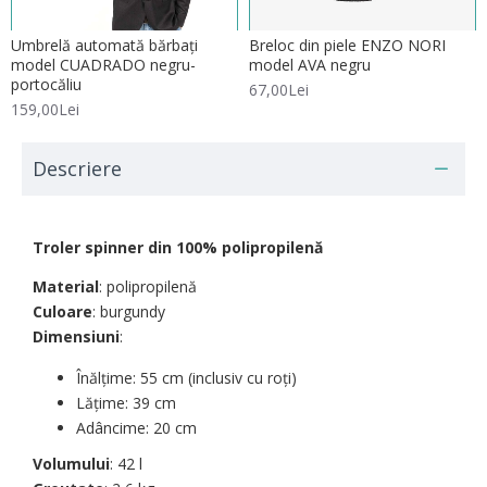
Umbrelă automată bărbați
Breloc din piele ENZO NORI
model CUADRADO negru-
model AVA negru
portocăliu
67,00Lei
159,00Lei
Descriere
Troler spinner din 100% polipropilenă
Material
: polipropilenă
Culoare
: burgundy
Dimensiuni
:
Înălțime: 55 cm (inclusiv cu roți)
Lățime: 39 cm
Adâncime: 20 cm
Volumului
: 42 l