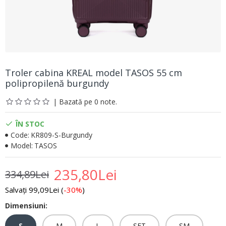
Troler cabina KREAL model TASOS 55 cm
polipropilenă burgundy
| Bazată pe 0 note.
ÎN STOC
Code:
KR809-S-Burgundy
Model:
TASOS
235,80Lei
334,89Lei
Salvați 99,09Lei (
-30%
)
Dimensiuni:
S
M
L
SET
SM