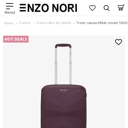
Trolere
Trolere Mici de Cabină
Troler cabina KREAL model TASOS
Home
HOT DEALS