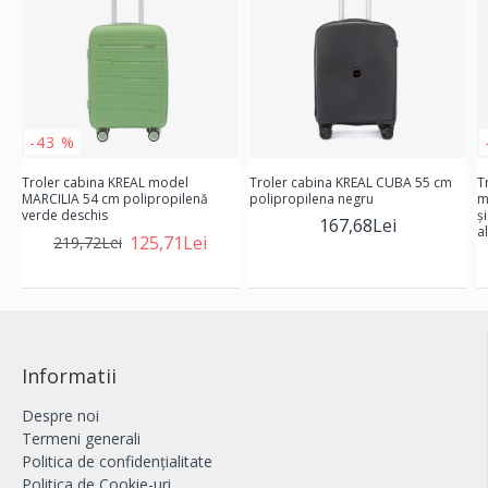
-43 %
Troler cabina KREAL model
Troler cabina KREAL CUBA 55 cm
T
MARCILIA 54 cm polipropilenă
polipropilena negru
m
verde deschis
ş
167,68Lei
a
125,71Lei
219,72Lei
Informatii
Despre noi
Termeni generali
Politica de confidențialitate
Politica de Cookie-uri