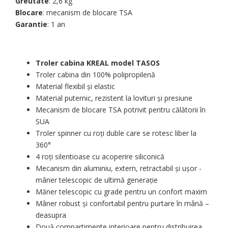
Greutate
: 2,6 kg
Blocare
: mecanism de blocare TSA
Garantie
: 1 an
Troler cabina KREAL model TASOS
Troler cabina din 100% polipropilenă
Material flexibil și elastic
Material puternic, rezistent la lovituri și presiune
Mecanism de blocare TSA potrivit pentru călătorii în
SUA
Troler spinner cu roți duble care se rotesc liber la
360°
4 roți silentioase cu acoperire siliconică
Mecanism din aluminiu, extern, retractabil și ușor -
mâner telescopic de ultimă generație
Măner telescopic cu grade pentru un confort maxim
Mâner robust și confortabil pentru purtare în mână –
deasupra
Două compartimente interioare pentru distribuirea