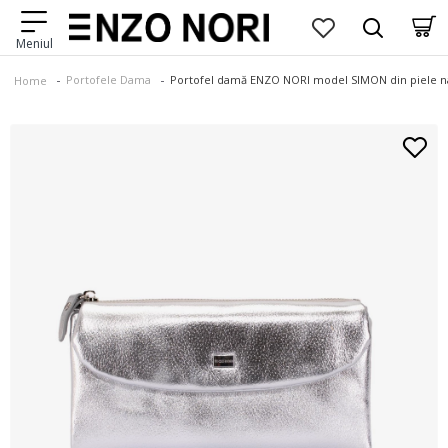
Portofele Dama
Portofel damă ENZO NORI model SIMON din piele nat
Home