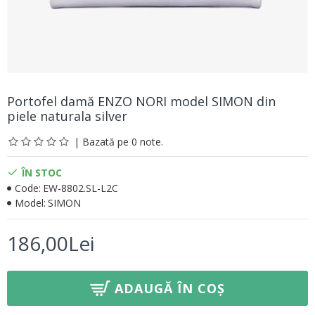
Portofel damă ENZO NORI model SIMON din
piele naturala silver
| Bazată pe 0 note.
ÎN STOC
Code:
EW-8802.SL-L2C
Model:
SIMON
186,00Lei
ADAUGĂ ÎN COȘ