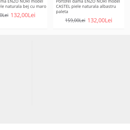
dama ENZO NORI model
Portofel dama ENZO NORI model
le naturala bej cu maro
CASTEL piele naturala albastru
paleta
132,00Lei
0Lei
132,00Lei
159,00Lei