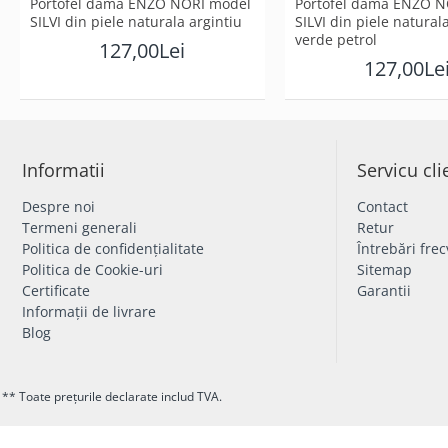
Portofel damă ENZO NORI model
Portofel damă ENZO N
SILVI din piele naturala argintiu
SILVI din piele natura
verde petrol
127,00Lei
127,00Le
Informatii
Servicu cli
Despre noi
Contact
Termeni generali
Retur
Politica de confidențialitate
Întrebări fre
Politica de Cookie-uri
Sitemap
Certificate
Garantii
Informații de livrare
Blog
** Toate prețurile declarate includ TVA.