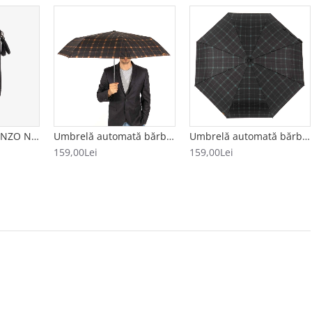
Breloc din piele ENZO NORI model AVA negru
Umbrelă automată bărbați model CUADRADO negru-portocăliu
Umbrelă automată bărbați model CUADRADO negru-verde
159,00Lei
159,00Lei