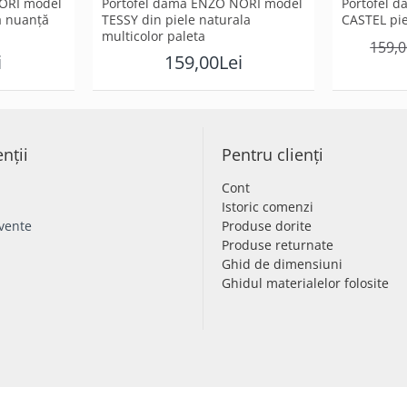
ORI model
Portofel dama ENZO NORI model
Portofel 
la nuanță
TESSY din piele naturala
CASTEL pie
multicolor paleta
159,0
i
159,00Lei
enții
Pentru clienți
Cont
Istoric comenzi
cvente
Produse dorite
Produse returnate
Ghid de dimensiuni
Ghidul materialelor folosite