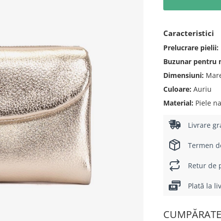
Caracteristici
Prelucrare pielii:
Buzunar pentru
Dimensiuni:
Mare
Culoare:
Auriu
Material:
Piele na
Livrare gr
Termen de 
Retur de p
Plată la l
CUMPĂRATE