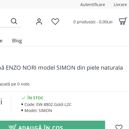
Autentificare
Livrare
0 produs(e) - 0,00Lei
le
Blog
mă ENZO NORI model SIMON din piele naturala
 Bazată pe 0 note.
ÎN STOC
i
Code:
EW-8802.Gold-L2C
Model:
SIMON
ADAUGĂ ÎN COȘ