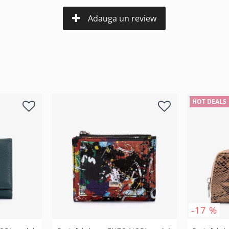
Adauga un review
HOT DEALS
-17 %