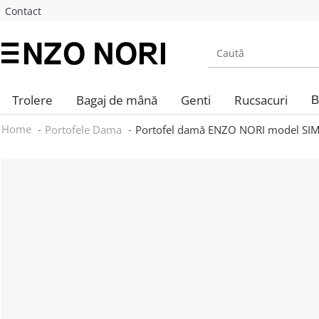
Contact
Trolere
Bagaj de mână
Genti
Rucsacuri
B
Home
Portofele Dama
Portofel damă ENZO NORI model SIMO