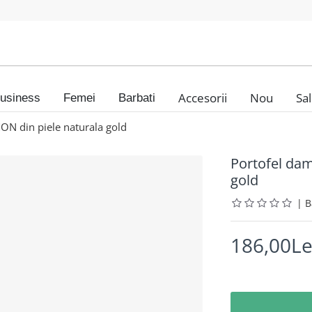
Accesorii
Nou
Sa
usiness
Femei
Barbati
N din piele naturala gold
Portofel da
gold
|
186,00Le