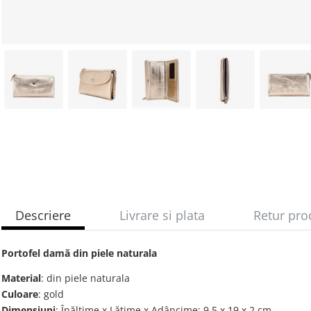
Descriere
Livrare si plata
Retur pro
Portofel damă din piele naturala
Material
: din piele naturala
Culoare
: gold
Dimensiuni
: Înălțime x Lățime x Adâncime: 9,5 х 19 х 2 cm