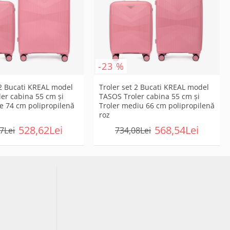
-23 %
 2 Bucati KREAL model
Troler set 2 Bucati KREAL model
er cabina 55 cm şi
TASOS Troler cabina 55 cm şi
e 74 cm polipropilenă
Troler mediu 66 cm polipropilenă
roz
528,62Lei
568,54Lei
7Lei
734,08Lei