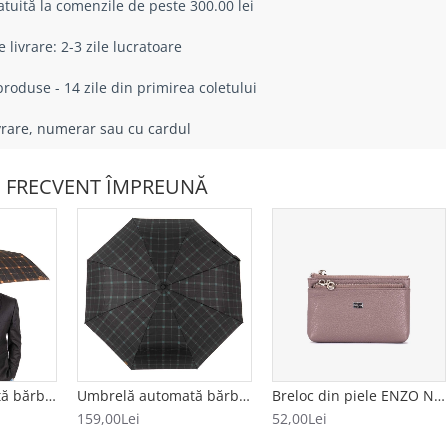
atuită la comenzile de peste 300.00 lei
livrare: 2-3 zile lucratoare
roduse - 14 zile din primirea coletului
ivrare, numerar sau cu cardul
 FRECVENT ÎMPREUNĂ
Umbrelă automată bărbați model CUADRADO negru-portocăliu
Umbrelă automată bărbați model CUADRADO negru-verde
Breloc din piele ENZO NORI model FILL bej
159,00Lei
52,00Lei