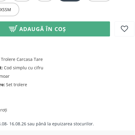
XSSM
ADAUGĂ ÎN COȘ
Trolere Carcasa Tare
t:
Cod simplu cu cifru
moar
re:
Set trolere
roți
.08- 16.08.26 sau până la epuizarea stocurilor.