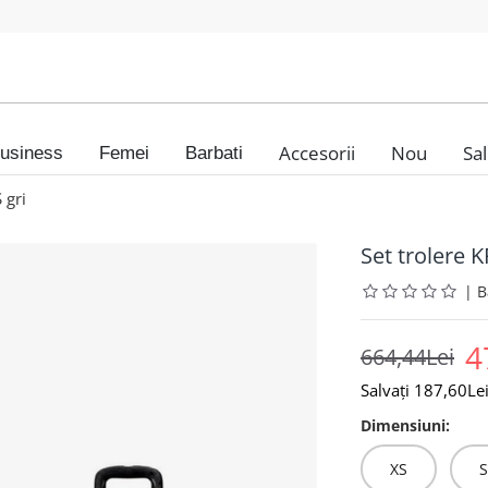
Accesorii
Nou
Sa
usiness
Femei
Barbati
 gri
Set trolere 
|
4
664,44Lei
Salvați 187,60Lei
Dimensiuni:
XS
S