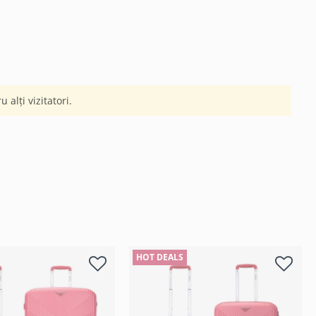
 alți vizitatori.
HOT DEALS