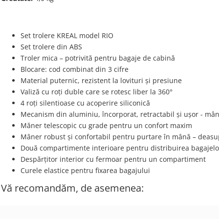
Set trolere KREAL model RIO
Set trolere din ABS
Troler mica – potrivită pentru bagaje de cabină
Blocare: cod combinat din 3 cifre
Material puternic, rezistent la lovituri și presiune
Valiză cu roți duble care se rotesc liber la 360°
4 roți silentioase cu acoperire siliconică
Mecanism din aluminiu, încorporat, retractabil și ușor - mâ
Măner telescopic cu grade pentru un confort maxim
Mâner robust și confortabil pentru purtare în mână – deasup
Două compartimente interioare pentru distribuirea bagajel
Despărțitor interior cu fermoar pentru un compartiment
Curele elastice pentru fixarea bagajului
Vă recomandăm, de asemenea: