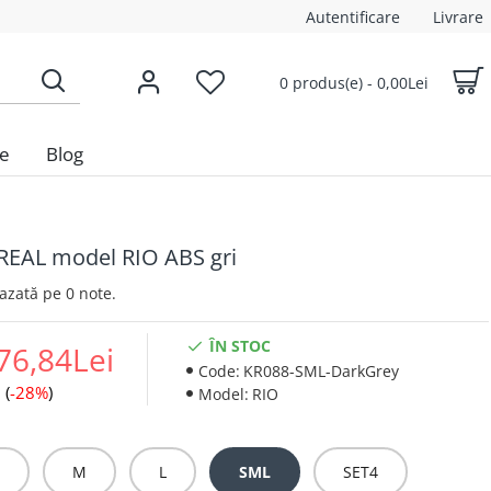
Autentificare
Livrare
0 produs(e) - 0,00Lei
le
Blog
KREAL model RIO ABS gri
 Bazată pe 0 note.
ÎN STOC
76,84Lei
Code:
KR088-SML-DarkGrey
 (
-28%
)
Model:
RIO
M
L
SML
SET4