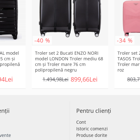
-40 %
-34 %
EAL model
Troler set 2 Bucati ENZO NORI
Troler set
5 cm şi
model LONDON Troler mediu 68
TASOS Trol
ipropilenă
cm şi Troler mare 76 cm
Troler mar
polipropilenă negru
roz
94Lei
899,66Lei
1.494,98Lei
803,7
enții
Pentru clienți
Cont
Istoric comenzi
cvente
Produse dorite