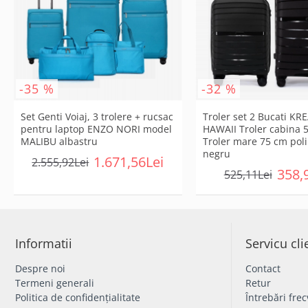
-35 %
-32 %
Set Genti Voiaj, 3 trolere + rucsac
Troler set 2 Bucati KR
pentru laptop ENZO NORI model
HAWAII Troler cabina 5
MALIBU albastru
Troler mare 75 cm pol
negru
1.671,56Lei
2.555,92Lei
358,
525,11Lei
Informatii
Servicu cli
Despre noi
Contact
Termeni generali
Retur
Politica de confidențialitate
Întrebări fre