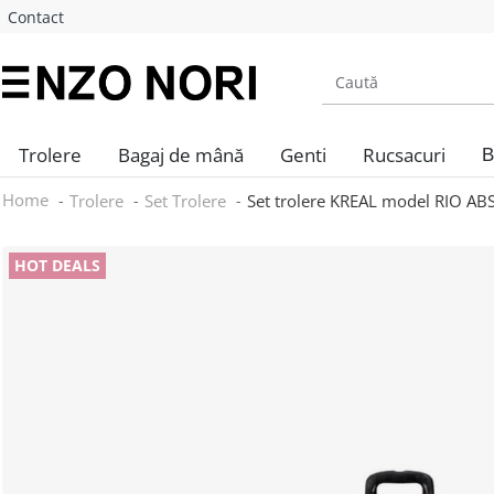
Contact
Trolere
Bagaj de mână
Genti
Rucsacuri
B
Home
Trolere
Set Trolere
Set trolere KREAL model RIO ABS
HOT DEALS