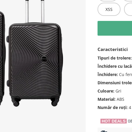
XSS
Caracteristici
Tipuri de trolere:
Închidere cu lacă
Închidere:
Cu fer
Dimensiuni trole
Culoare:
Gri
Material:
ABS
Număr de roți:
4 
08
HOT DEALS