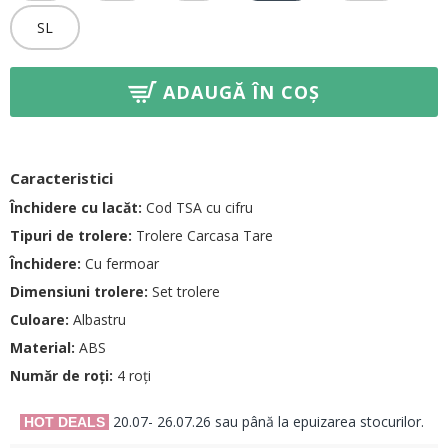
SL
ADAUGĂ ÎN COȘ
Caracteristici
Închidere cu lacăt:
Cod TSA cu cifru
Tipuri de trolere:
Trolere Carcasa Tare
Închidere:
Cu fermoar
Dimensiuni trolere:
Set trolere
Culoare:
Albastru
Material:
ABS
Număr de roți:
4 roți
20.07- 26.07.26 sau până la epuizarea stocurilor.
HOT DEALS