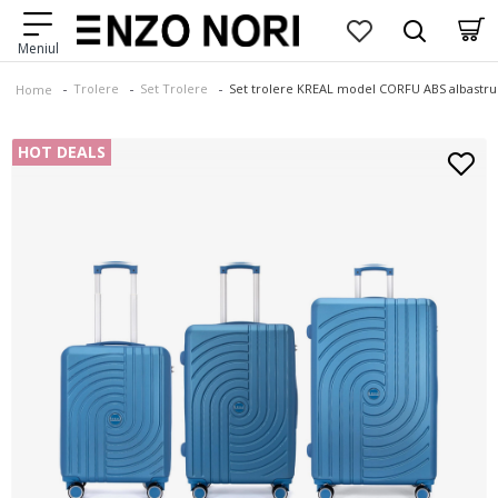
Trolere
Set Trolere
Set trolere KREAL model CORFU ABS albastru
Home
HOT DEALS