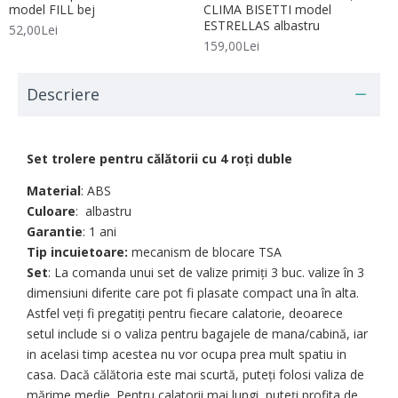
model FILL bej
CLIMA BISETTI model
ESTRELLAS albastru
52,00Lei
159,00Lei
Descriere
Set trolere pentru călătorii cu 4 roți duble
Material
: ABS
Culoare
: albastru
Garantie
: 1 ani
Tip incuietoare:
mecanism de blocare TSA
Set
: La comanda unui set de valize primiți 3 buc. valize în 3
dimensiuni diferite care pot fi plasate compact una în alta.
Astfel veți fi pregatiți pentru fiecare calatorie, deoarece
setul include si o valiza pentru bagajele de mana/cabină, iar
in acelasi timp acestea nu vor ocupa prea mult spatiu in
casa. Dacă călătoria este mai scurtă, puteți folosi valiza de
mărime medie. Pentru calatorii mai lungi, puteți profita de