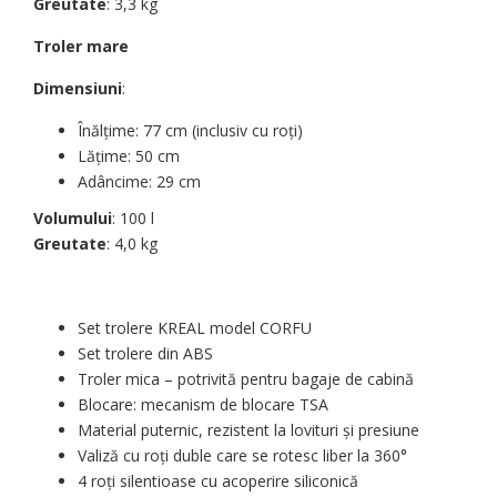
Greutate
: 3,3 kg
Troler mare
Dimensiuni
:
Înălțime: 77 cm (inclusiv cu roți)
Lățime: 50 cm
Adâncime: 29 cm
Volumului
: 100 l
Greutate
: 4,0 kg
Set trolere KREAL model CORFU
Set trolere din ABS
Troler mica – potrivită pentru bagaje de cabină
Blocare: mecanism de blocare TSA
Material puternic, rezistent la lovituri și presiune
Valiză cu roți duble care se rotesc liber la 360°
4 roți silentioase cu acoperire siliconică