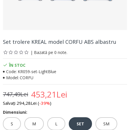
Set trolere KREAL model CORFU ABS albastru
| Bazată pe 0 note.
ÎN STOC
Code:
KR059-set-LightBlue
Model:
CORFU
453,21Lei
747,49Lei
Salvați 294,28Lei (
-39%
)
Dimensiuni:
S
M
L
SET
SM