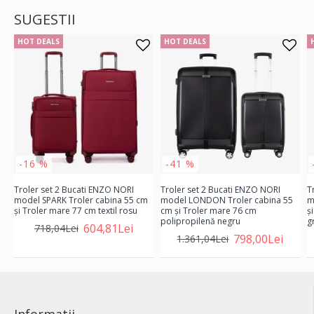
SUGESTII
HOT DEALS
HOT DEALS
-16 %
-41 %
Troler set 2 Bucati ENZO NORI
Troler set 2 Bucati ENZO NORI
T
model SPARK Troler cabina 55 cm
model LONDON Troler cabina 55
m
şi Troler mare 77 cm textil rosu
cm şi Troler mare 76 cm
ş
polipropilenă negru
gr
604,81Lei
718,04Lei
798,00Lei
1.361,04Lei