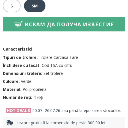
S
SM
ИСКАМ ДА ПОЛУЧА ИЗВЕСТИЕ
Caracteristici
Tipuri de trolere:
Trolere Carcasa Tare
Închidere cu lacăt:
Cod TSA cu cifru
Dimensiuni trolere:
Set trolere
Culoare:
Verde
Material:
Polipropilena
Număr de roți:
4 roți
20.07- 26.07.26 sau până la epuizarea stocurilor.
HOT DEALS
Livrare gratuită la comenzile de peste 300.00 lei