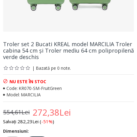
Troler set 2 Bucati KREAL model MARCILIA Troler
cabina 54 cm şi Troler mediu 64 cm polipropilenă
verde deschis
| Bazată pe 0 note.
NU ESTE ÎN STOC
Code:
KR070-SM-FruitGreen
Model:
MARCILIA
272,38Lei
554,61Lei
Salvați 282,23Lei (
-51%
)
Dimensiuni: