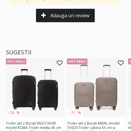
Adauga un review
SUGESTII
HOT DEALS
HOT DEALS
-26 %
-31 %
Troler set 2 Bucati ENZO NORI
Troler set 2 Bucati KREAL model
T
model ROMA Troler mediu 65 cm
TASOS Troler cabina 55 cm şi
m