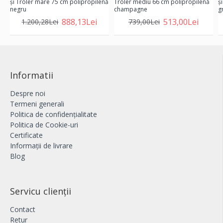
şi Troler mare 75 cm polipropilenă
Troler mediu 66 cm polipropilenă
ş
negru
champagne
gr
888,13Lei
513,00Lei
1.200,28Lei
739,00Lei
Informatii
Despre noi
Termeni generali
Politica de confidențialitate
Politica de Cookie-uri
Certificate
Informații de livrare
Blog
Servicu clienții
Contact
Retur