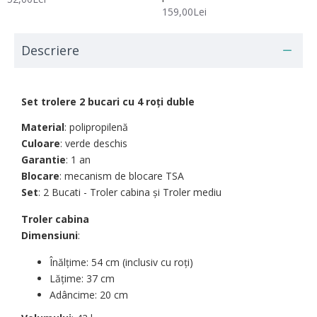
159,00Lei
Descriere
Set trolere 2 bucari cu 4 roți duble
Material
: polipropilenă
Culoare
: verde deschis
Garantie
: 1 an
Blocare
: mecanism de blocare TSA
Set
: 2 Bucati - Troler cabina şi Troler mediu
Troler cabina
Dimensiuni
:
Înălțime: 54 cm (inclusiv cu roți)
Lățime: 37 cm
Adâncime: 20 cm