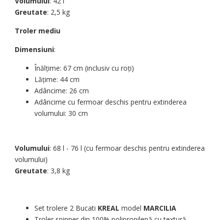
Volumului
: 42 l
Greutate
: 2,5 kg
Troler mediu
Dimensiuni
:
Înălțime: 67 cm (inclusiv cu roți)
Lățime: 44 cm
Adâncime: 26 cm
Adâncime cu fermoar deschis pentru extinderea
volumului: 30 cm
Volumului
: 68 l - 76 l (cu fermoar deschis pentru extinderea
volumului)
Greutate
: 3,8 kg
Set trolere 2 Bucati
KREAL
model
MARCILIA
Troler spinner din 100% polipropilenă cu textură