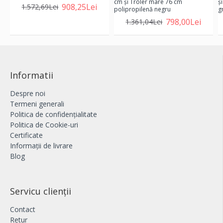
cm şi Troler mare 76 cm
ş
908,25Lei
1.572,69Lei
polipropilenă negru
gr
798,00Lei
1.361,04Lei
Informatii
Despre noi
Termeni generali
Politica de confidențialitate
Politica de Cookie-uri
Certificate
Informații de livrare
Blog
Servicu clienții
Contact
Retur