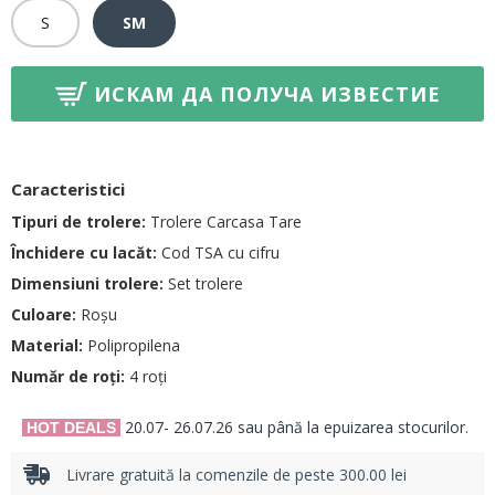
S
SM
ИСКАМ ДА ПОЛУЧА ИЗВЕСТИЕ
Caracteristici
Tipuri de trolere:
Trolere Carcasa Tare
Închidere cu lacăt:
Cod TSA cu cifru
Dimensiuni trolere:
Set trolere
Culoare:
Roșu
Material:
Polipropilena
Număr de roți:
4 roți
20.07- 26.07.26 sau până la epuizarea stocurilor.
HOT DEALS
Livrare gratuită la comenzile de peste 300.00 lei