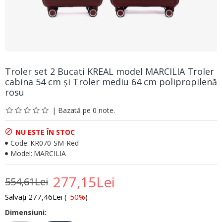
Troler set 2 Bucati KREAL model MARCILIA Troler
cabina 54 cm şi Troler mediu 64 cm polipropilenă
rosu
| Bazată pe 0 note.
NU ESTE ÎN STOC
Code:
KR070-SM-Red
Model:
MARCILIA
277,15Lei
554,61Lei
Salvați 277,46Lei (
-50%
)
Dimensiuni: