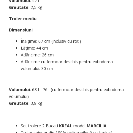
Volumului
: 42 l
Greutate
: 2,5 kg
Troler mediu
Dimensiuni
:
Înălțime: 67 cm (inclusiv cu roți)
Lățime: 44 cm
Adâncime: 26 cm
Adâncime cu fermoar deschis pentru extinderea
volumului: 30 cm
Volumului
: 68 l - 76 l (cu fermoar deschis pentru extinderea
volumului)
Greutate
: 3,8 kg
Set trolere 2 Bucati
KREAL
model
MARCILIA
Troler spinner din 100% polipropilenă cu textură