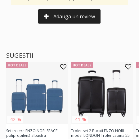
Adauga un review
SUGESTII
HOT DEALS
HOT DEALS
-42 %
-41 %
Set trolere ENZO NORI SPACE
Troler set 2 Bucati ENZO NORI
T
polipropilenă albastru
model LONDON Troler cabina 55
m