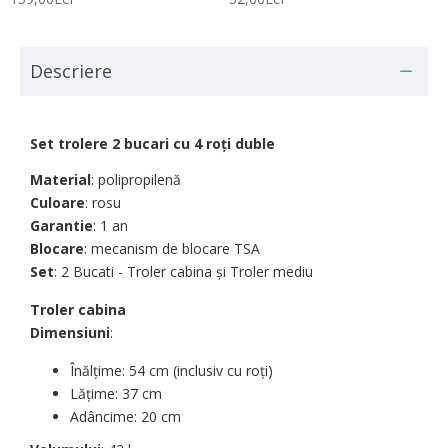
Descriere
Set trolere 2 bucari cu 4 roți duble
Material
: polipropilenă
Culoare
: rosu
Garantie
: 1 an
Blocare
: mecanism de blocare TSA
Set
: 2 Bucati - Troler cabina şi Troler mediu
Troler cabina
Dimensiuni
:
Înălțime: 54 cm (inclusiv cu roți)
Lățime: 37 cm
Adâncime: 20 cm