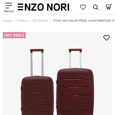
Trolere
Set Trolere
Troler set 2 Bucati KREAL model MARCILIA Tr
Home
HOT DEALS