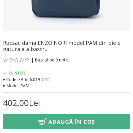
Rucsac dama ENZO NORI model PAM din piele
naturala albastru
| Bazată pe 0 note.
ÎN STOC
Code:
EB-656.019-L1C
Model:
PAM
402,00Lei
ADAUGĂ ÎN COȘ