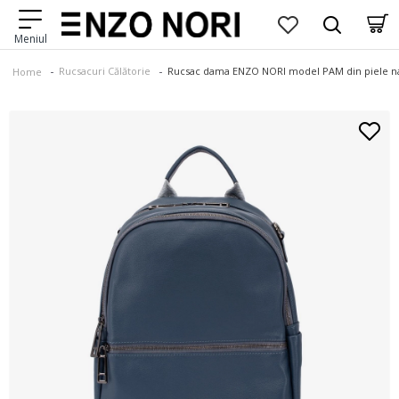
Rucsacuri Călătorie
Rucsac dama ENZO NORI model PAM din piele na
Home