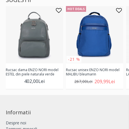
HOT DEALS
-21 %
Rucsac dama ENZO NORI model
Rucsac unisex ENZO NORI model
R
ESTEL din piele naturala verde
MALIBU bleumarin
L
402,00Lei
209,99Lei
267,00Lei
Informatii
Despre noi
Termeni generali