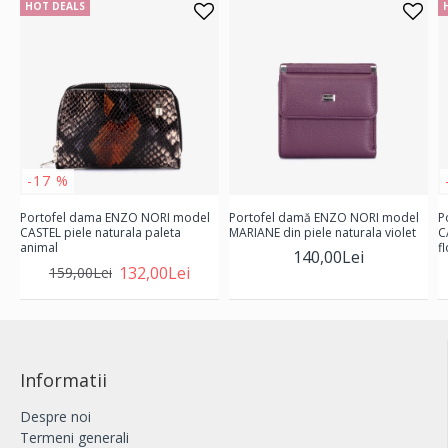
HOT DEALS
-17 %
Portofel dama ENZO NORI model
Portofel damă ENZO NORI model
P
CASTEL piele naturala paleta
MARIANE din piele naturala violet
C
animal
fl
140,00Lei
132,00Lei
159,00Lei
Informatii
Despre noi
Termeni generali