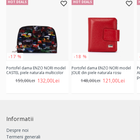
HOT DEALS
HOT DEALS
-17 %
-18 %
Portofel dama ENZO NORI model
Portofel dama ENZO NORI model
P
CASTEL piele naturala multicolor
JOLIE din piele naturala rosu
A
p
132,00Lei
121,00Lei
159,00Lei
148,00Lei
Informatii
Despre noi
Termeni generali