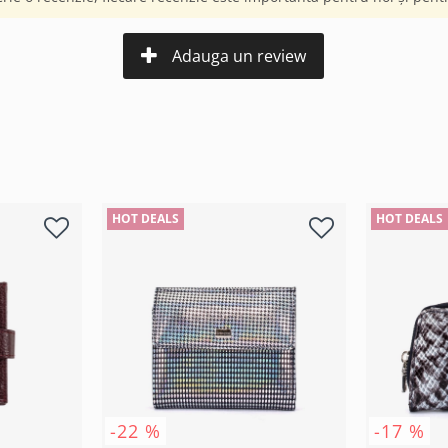
Adauga un review
HOT DEALS
HOT DEALS
-22 %
-17 %