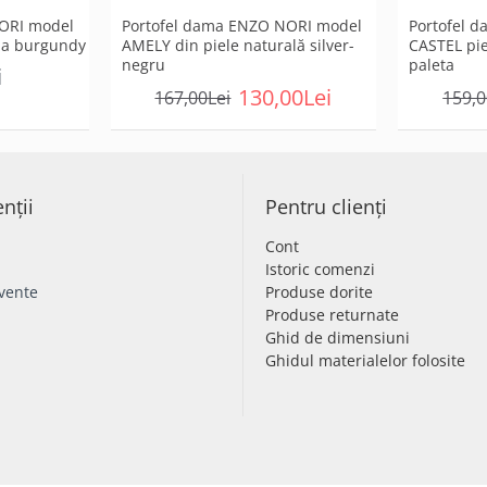
ORI model
Portofel dama ENZO NORI model
Portofel 
ala burgundy
AMELY din piele naturală silver-
CASTEL pie
negru
paleta
i
130,00Lei
167,00Lei
159,0
enții
Pentru clienți
Cont
Istoric comenzi
cvente
Produse dorite
Produse returnate
Ghid de dimensiuni
Ghidul materialelor folosite