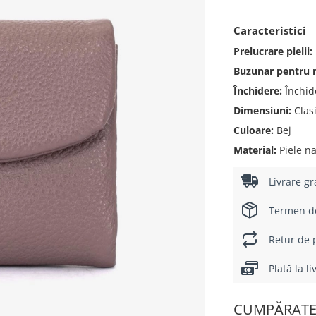
Caracteristici
Prelucrare pielii:
Buzunar pentru
Închidere:
Închid
Dimensiuni:
Clas
Culoare:
Bej
Material:
Piele na
Livrare gr
Termen de 
Retur de p
Plată la l
CUMPĂRATE