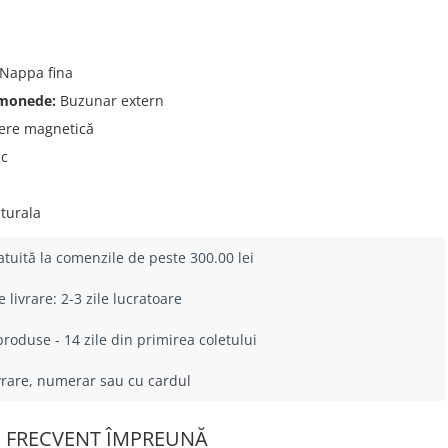
Nappa fina
 monede:
Buzunar extern
ere magnetică
ic
turala
atuită la comenzile de peste 300.00 lei
livrare: 2-3 zile lucratoare
roduse - 14 zile din primirea coletului
ivrare, numerar sau cu cardul
 FRECVENT ÎMPREUNĂ