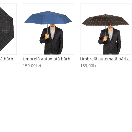
Umbrelă automată bărbați model CUADRADO negru-verde
Umbrelă automată bărbați CLIMA BISETTI model ESTRELLAS albastru
Umbrelă automată bărbați model CUADRADO negru-portocăliu
159,00Lei
159,00Lei