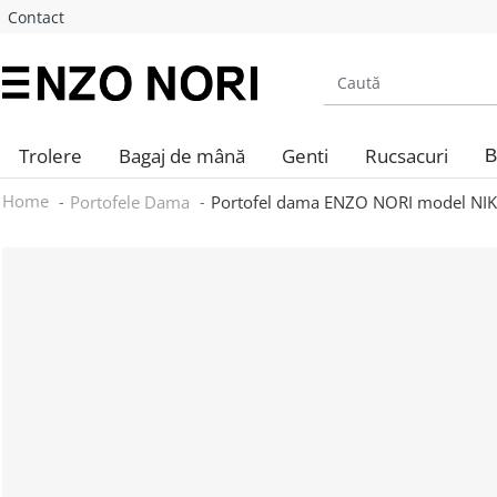
Contact
Trolere
Bagaj de mână
Genti
Rucsacuri
B
Home
Portofele Dama
Portofel dama ENZO NORI model NIKA 