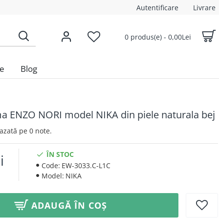
Autentificare
Livrare
0 produs(e) - 0,00Lei
le
Blog
ma ENZO NORI model NIKA din piele naturala bej
 Bazată pe 0 note.
ÎN STOC
i
Code:
EW-3033.C-L1C
Model:
NIKA
ADAUGĂ ÎN COȘ