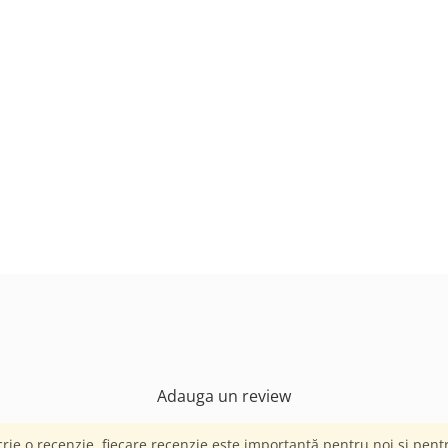
Adauga un review
crie o recenzie, fiecare recenzie este importantă pentru noi și pentru