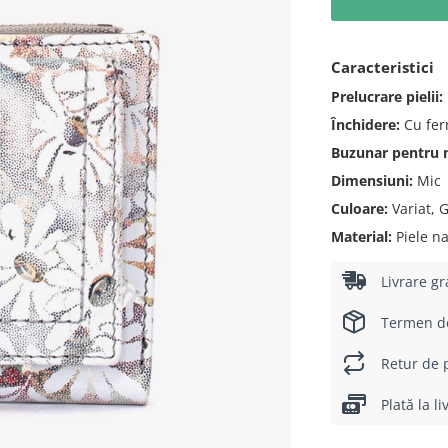
Caracteristici
Prelucrare pielii:
Închidere:
Cu fer
Buzunar pentru
Dimensiuni:
Mic
Culoare:
Variat, G
Material:
Piele na
Livrare gr
Termen de 
Retur de p
Plată la l