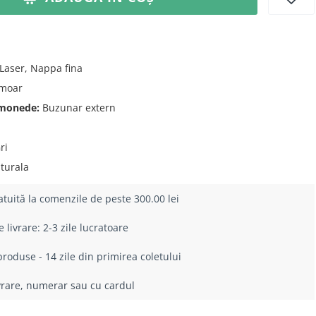
Laser, Nappa fina
moar
 monede:
Buzunar extern
ri
turala
atuită la comenzile de peste 300.00 lei
livrare: 2-3 zile lucratoare
roduse - 14 zile din primirea coletului
ivrare, numerar sau cu cardul