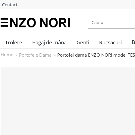
Contact
Trolere
Bagaj de mână
Genti
Rucsacuri
B
Home
Portofele Dama
Portofel dama ENZO NORI model TESSY 