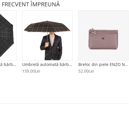
 FRECVENT ÎMPREUNĂ
Umbrelă automată bărbați model CUADRADO negru-verde
Umbrelă automată bărbați model CUADRADO negru-portocăliu
Breloc din piele ENZO NORI model FILL bej
159,00Lei
52,00Lei