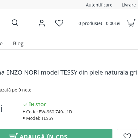
Autentificare
Livrare
0 produs(e) - 0,00Lei
le
Blog
a ENZO NORI model TESSY din piele naturala gri
 Bazată pe 0 note.
ÎN STOC
i
Code:
EW-960.740-L1D
Model:
TESSY
ADAUGĂ ÎN COȘ