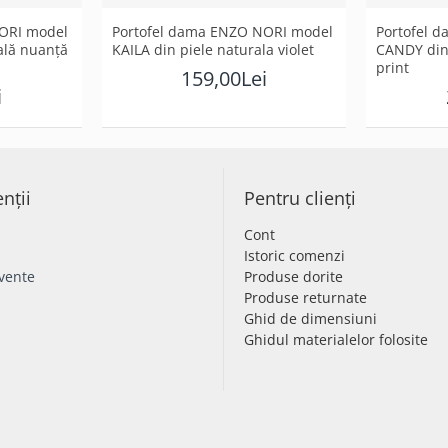
ORI model
Portofel dama ENZO NORI model
Portofel 
ală nuanță
KAILA din piele naturala violet
CANDY din
print
159,00Lei
i
enții
Pentru clienți
Cont
Istoric comenzi
cvente
Produse dorite
Produse returnate
Ghid de dimensiuni
Ghidul materialelor folosite