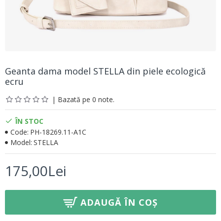
Geanta dama model STELLA din piele ecologică
ecru
| Bazată pe 0 note.
ÎN STOC
Code:
PH-18269.11-A1C
Model:
STELLA
175,00Lei
ADAUGĂ ÎN COȘ