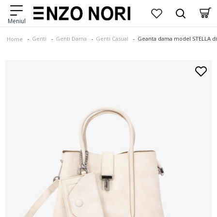
Genti
Genti Dama
Genti Casual
Geanta dama model STELLA din
Home