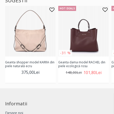
SUGESTII
HOT DEALS
-31 %
Geanta shopper model KARRA din
Geanta dama model RACHEL din
G
piele naturală ecru
piele ecologică rosu
p
375,00Lei
101,80Lei
148,00Lei
Informatii
Despre noi