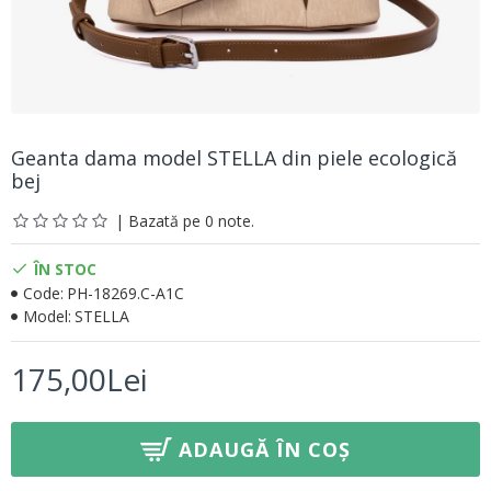
Geanta dama model STELLA din piele ecologică
bej
| Bazată pe 0 note.
ÎN STOC
Code:
PH-18269.C-A1C
Model:
STELLA
175,00Lei
ADAUGĂ ÎN COȘ