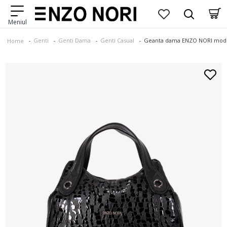
Genti
Genti Dama
Genti Casual
Geanta dama ENZO NORI model 
Home