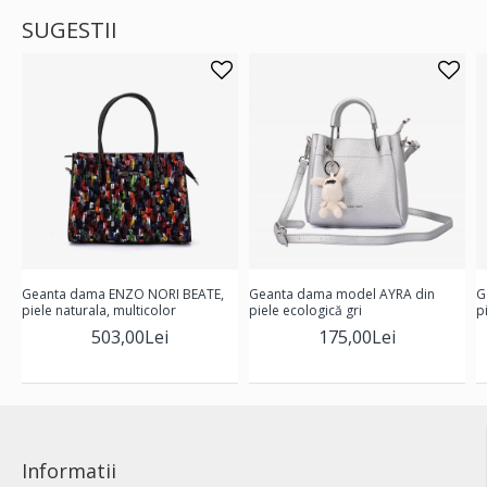
SUGESTII
Geanta dama ENZO NORI BEATE,
Geanta dama model AYRA din
G
piele naturala, multicolor
piele ecologică gri
p
503,00Lei
175,00Lei
Informatii