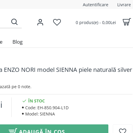
Autentificare
Livrare
0 produs(e) - 0,00Lei
le
Blog
 ENZO NORI model SIENNA piele naturală silver
 Bazată pe 0 note.
ÎN STOC
i
Code:
EH-850.904-L1D
Model:
SIENNA
ADAUGĂ ÎN COȘ