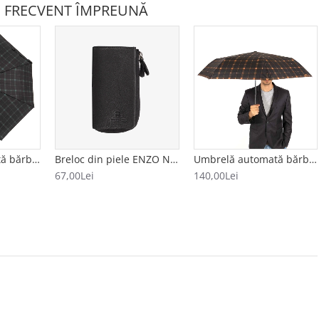
 FRECVENT ÎMPREUNĂ
Umbrelă automată bărbați model CUADRADO negru-verde
Breloc din piele ENZO NORI model AVA negru
Umbrelă automată bărbați model CUADRADO negru-portocăliu
67,00Lei
140,00Lei