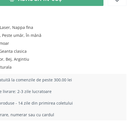
Laser, Nappa fina
 Peste umăr, În mână
moar
Geanta clasica
r, Bej, Argintiu
turala
atuită la comenzile de peste 300.00 lei
livrare: 2-3 zile lucratoare
roduse - 14 zile din primirea coletului
ivrare, numerar sau cu cardul