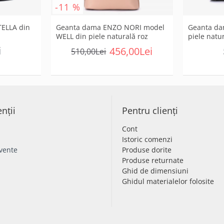
-11 %
ELLA din
Geanta dama ENZO NORI model
Geanta da
WELL din piele naturală roz
piele natu
i
456,00Lei
510,00Lei
enții
Pentru clienți
Cont
Istoric comenzi
cvente
Produse dorite
Produse returnate
Ghid de dimensiuni
Ghidul materialelor folosite