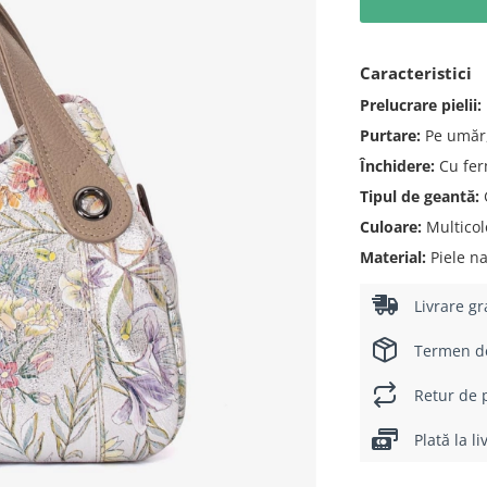
Caracteristici
Prelucrare pielii:
Purtare:
Pe umăr,
Închidere:
Cu fer
Tipul de geantă:
Culoare:
Multicolo
Material:
Piele na
Livrare gr
Termen de 
Retur de p
Plată la l