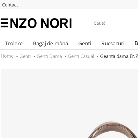
Contact
Trolere
Bagaj de mână
Genti
Rucsacuri
B
Home
Genti
Genti Dama
Genti Casual
Geanta dama ENZO 