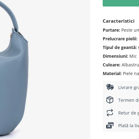
Caracteristici
Purtare:
Peste u
Prelucrare pielii:
Tipul de geantă:
Dimensiuni:
Mic
Culoare:
Albastr
Material:
Piele na
Livrare gr
Termen de 
Retur de p
Plată la l