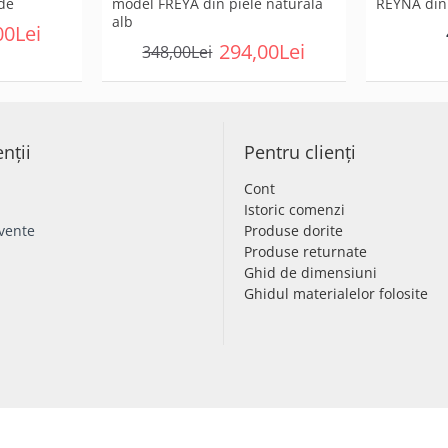
rde
model FREYA din piele naturală
REYNA din
alb
00Lei
294,00Lei
348,00Lei
enții
Pentru clienți
Cont
Istoric comenzi
cvente
Produse dorite
Produse returnate
Ghid de dimensiuni
Ghidul materialelor folosite