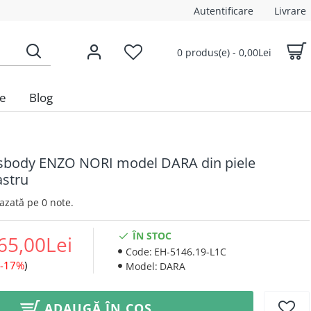
Autentificare
Livrare
0 produs(e) - 0,00Lei
le
Blog
sbody ENZO NORI model DARA din piele
astru
 Bazată pe 0 note.
ÎN STOC
65,00Lei
Code:
EH-5146.19-L1C
-17%
)
Model:
DARA
ADAUGĂ ÎN COȘ