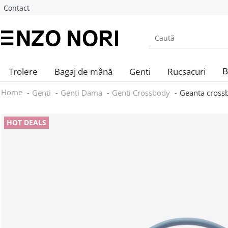
Contact
Trolere
Bagaj de mână
Genti
Rucsacuri
B
Home
Genti
Genti Dama
Genti Crossbody
Geanta cross
HOT DEALS