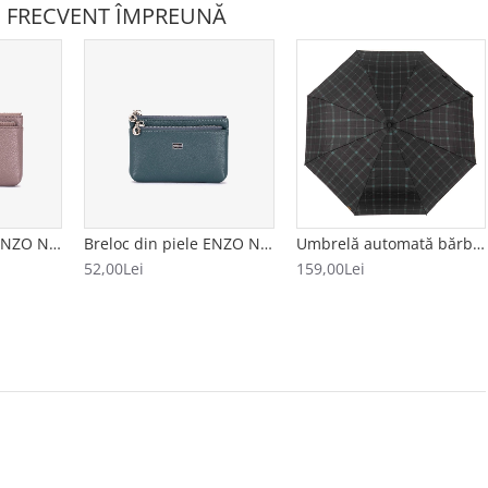
 FRECVENT ÎMPREUNĂ
Breloc din piele ENZO NORI model FILL bej
Breloc din piele ENZO NORI model FILL albastru
Umbrelă automată bărbați model CUADRADO negru-verde
52,00Lei
159,00Lei