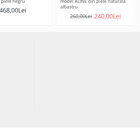
 piele negru
model ALINE din piele naturală
albastru
468,00Lei
240,00Lei
260,00Lei