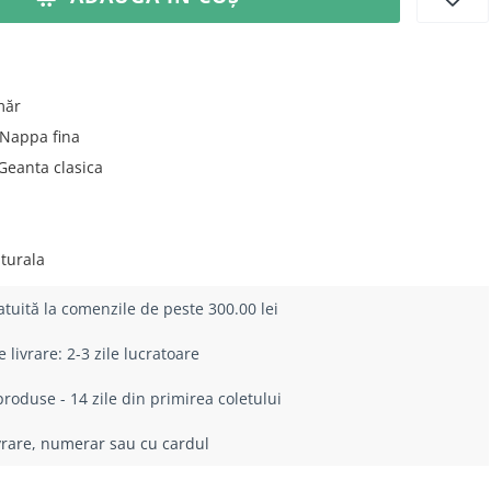
măr
Nappa fina
Geanta clasica
u
turala
atuită la comenzile de peste 300.00 lei
livrare: 2-3 zile lucratoare
roduse - 14 zile din primirea coletului
ivrare, numerar sau cu cardul