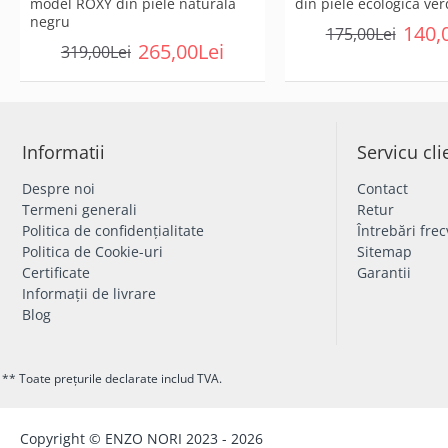
model ROXY din piele naturală
din piele ecologică ve
negru
140,
175,00Lei
265,00Lei
319,00Lei
Informatii
Servicu cli
Despre noi
Contact
Termeni generali
Retur
Politica de confidențialitate
Întrebări fre
Politica de Cookie-uri
Sitemap
Certificate
Garantii
Informații de livrare
Blog
** Toate prețurile declarate includ TVA.
Copyright © ENZO NORI 2023 - 2026