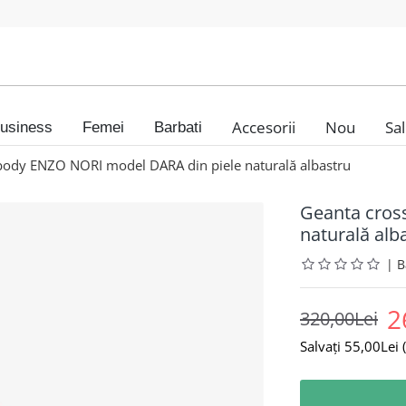
Accesorii
Nou
Sa
usiness
Femei
Barbati
body ENZO NORI model DARA din piele naturală albastru
Geanta cros
naturală alb
|
2
320,00Lei
Salvați 55,00Lei (