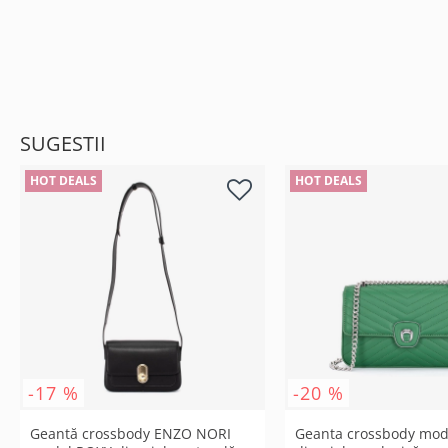
SUGESTII
HOT DEALS
HOT DEALS
-17 %
-20 %
Geantă crossbody ENZO NORI
Geanta crossbody mo