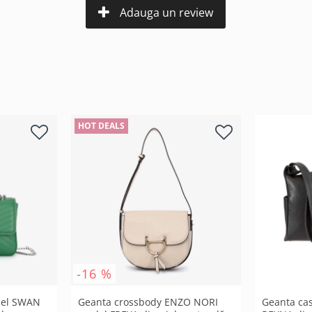
Adauga un review
HOT DEALS
-16 %
del SWAN
Geanta crossbody ENZO NORI
Geanta ca