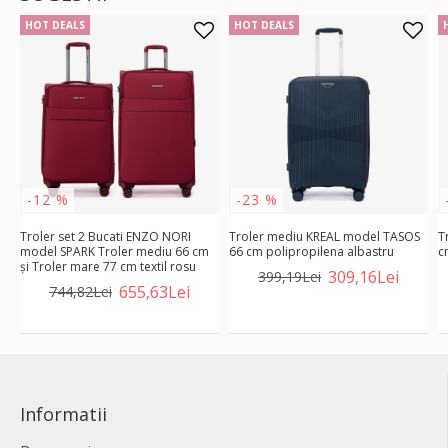
HOT DEALS
HOT DEALS
-12 %
-23 %
Troler set 2 Bucati ENZO NORI
Troler mediu KREAL model TASOS
T
model SPARK Troler mediu 66 cm
66 cm polipropilena albastru
c
şi Troler mare 77 cm textil rosu
309,16Lei
399,19Lei
655,63Lei
744,82Lei
Informatii