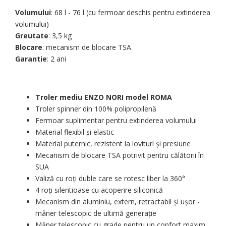
Volumului
: 68 l - 76 l (cu fermoar deschis pentru extinderea
volumului)
Greutate
: 3,5 kg
Blocare
: mecanism de blocare TSA
Garantie
: 2 ani
Troler mediu ENZO NORI model ROMA
Troler spinner din 100% polipropilenă
Fermoar suplimentar pentru extinderea volumului
Material flexibil și elastic
Material puternic, rezistent la lovituri și presiune
Mecanism de blocare TSA potrivit pentru călătorii în
SUA
Valiză cu roți duble care se rotesc liber la 360°
4 roți silentioase cu acoperire siliconică
Mecanism din aluminiu, extern, retractabil și ușor -
mâner telescopic de ultimă generație
Măner telescopic cu grade pentru un confort maxim