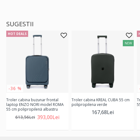
SUGESTII
HOT DEALS
NEW
-36 %
Troler cabina buzunar frontal
Troler cabina KREAL CUBA 55 cm
T
laptop ENZO NORI model ROMA
polipropilena verde
5
55 cm polipropilenă albastru
167,68Lei
393,00Lei
613,56Lei