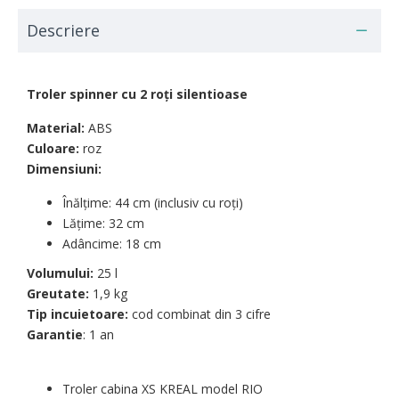
Descriere
Troler spinner cu 2 ro
ți silentioase
Material:
ABS
Culoare
:
roz
Dimensiuni
:
Înălțime: 44 cm
(inclusiv cu roți)
Lățime: 32 cm
Adâncime:
18 cm
Volumului:
25 l
Greutate
:
1,9 kg
Tip incuietoare:
cod combinat din 3 cifre
Garantie
: 1 an
Troler cabina XS KREAL model RIO