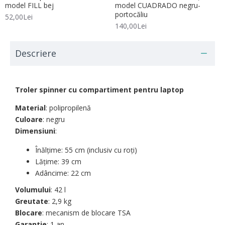
model FILL bej
model CUADRADO negru-
portocăliu
52,00Lei
140,00Lei
Descriere
Troler spinner cu compartiment pentru laptop
Material
: polipropilenă
Culoare
: negru
Dimensiuni
:
Înălțime: 55 cm (inclusiv cu roți)
Lățime: 39 cm
Adâncime: 22 cm
Volumului
: 42 l
Greutate
: 2,9 kg
Blocare
: mecanism de blocare TSA
Garantie
: 1 an