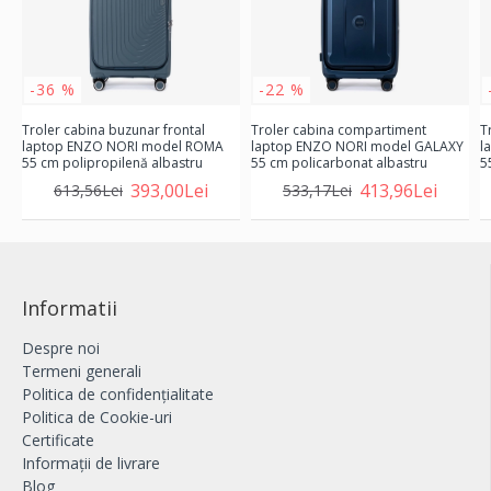
-36 %
-22 %
Troler cabina buzunar frontal
Troler cabina compartiment
T
laptop ENZO NORI model ROMA
laptop ENZO NORI model GALAXY
l
55 cm polipropilenă albastru
55 cm policarbonat albastru
5
393,00Lei
413,96Lei
613,56Lei
533,17Lei
Informatii
Despre noi
Termeni generali
Politica de confidențialitate
Politica de Cookie-uri
Certificate
Informații de livrare
Blog