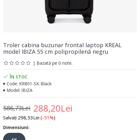
Troler cabina buzunar frontal laptop KREAL
model IBIZA 55 cm polipropilenă negru
| Bazată pe 0 note.
ÎN STOC
Code:
KR801-SK-Black
Model:
IBIZA
288,20Lei
586,73Lei
Salvați 298,53Lei (
-51%
)
Dimensiuni:
SK