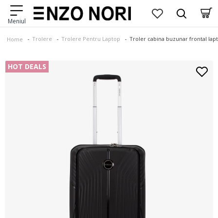
Trolere
Trolere Pentru Laptop
Troler cabina buzunar frontal la
Home
HOT DEALS