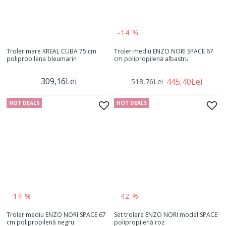
-14 %
Troler mare KREAL CUBA 75 cm
Troler mediu ENZO NORI SPACE 67
polipropilena bleumarin
cm polipropilenă albastru
309,16Lei
445,40Lei
518,76Lei
HOT DEALS
HOT DEALS
-14 %
-42 %
Troler mediu ENZO NORI SPACE 67
Set trolere ENZO NORI model SPACE
cm polipropilenă negru
polipropilenă roz