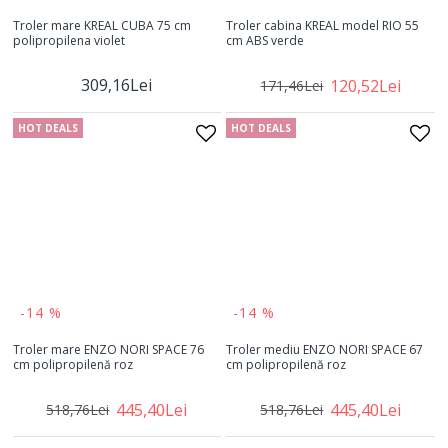
Troler mare KREAL CUBA 75 cm
Troler cabina KREAL model RIO 55
polipropilena violet
cm ABS verde
309,16Lei
120,52Lei
171,46Lei
HOT DEALS
HOT DEALS
-14 %
-14 %
Troler mare ENZO NORI SPACE 76
Troler mediu ENZO NORI SPACE 67
cm polipropilenă roz
cm polipropilenă roz
445,40Lei
445,40Lei
518,76Lei
518,76Lei