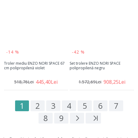
-14 %
-42 %
Troler mediu ENZO NORI SPACE 67
Set trolere ENZO NORI SPACE
cm polipropilenă violet
polipropilenă negru
445,40Lei
908,25Lei
518,76Lei
1.572,69Lei
1
2
3
4
5
6
7
8
9