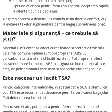
Set de trolere (mai multe dimensiuni)
Opțiune eficientă pentru familii sau pentru adaptarea rapidă
la diferite tipuri de deplasări.
Alegerea corectă a dimensiunii contribuie nu doar la confort, ci și
la evitarea taxelor suplimentare pentru bagaj supradimensionat.
Materiale și siguranță – ce trebuie să
știți?
Materialul influențează direct durabilitatea și protecția trolerului.
Cele mai comune opțiuni sunt polipropilena, ABS-ul,
policarbonatul și materialul textil rezistent. Polipropilena oferă
rezistență mare la impact, ABS-ul asigură un bun raport calitate-
preț, iar policarbonatul este ușor și absoarbe eficient șocurile.
Este necesar un lacăt TSA?
Pentru călătoriile internaționale, în special către SUA, sistemul cu
cod TSA este recomandat deoarece permite verificarea bagajului
fără deteriorarea încuietorii.
Pentru securitate, puteți opta pentru fermoar rezistent, cod
simplu sau cod TSA integrat. Un sistem de închidere sigur reduce