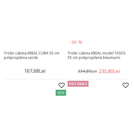
-30 %
Troler cabina KREAL CUBA 55 cm
Troler cabina KREAL model TASOS
polipropilena verde
55 cm polipropilenă bleumarin
167,68Lei
235,80Lei
334,89Lei
HOT DEALS
NEW