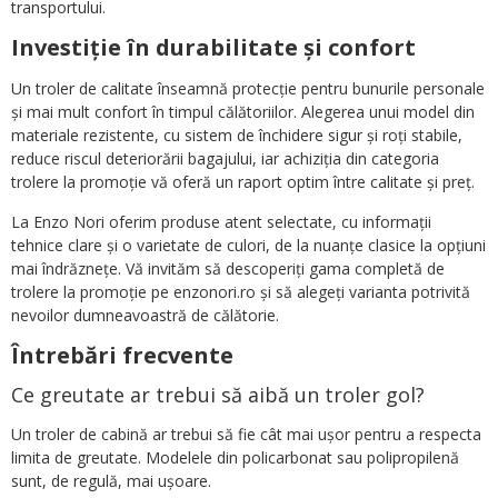
transportului.
Investiție în durabilitate și confort
Un troler de calitate înseamnă protecție pentru bunurile personale
și mai mult confort în timpul călătoriilor. Alegerea unui model din
materiale rezistente, cu sistem de închidere sigur și roți stabile,
reduce riscul deteriorării bagajului, iar achiziția din categoria
trolere la promoție vă oferă un raport optim între calitate și preț.
La Enzo Nori oferim produse atent selectate, cu informații
tehnice clare și o varietate de culori, de la nuanțe clasice la opțiuni
mai îndrăznețe. Vă invităm să descoperiți gama completă de
trolere la promoție pe enzonori.ro și să alegeți varianta potrivită
nevoilor dumneavoastră de călătorie.
Întrebări frecvente
Ce greutate ar trebui să aibă un troler gol?
Un troler de cabină ar trebui să fie cât mai ușor pentru a respecta
limita de greutate. Modelele din policarbonat sau polipropilenă
sunt, de regulă, mai ușoare.