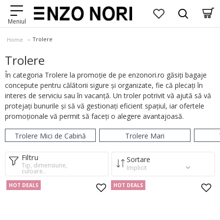
Trolere
Home
Trolere
În categoria Trolere la promoție de pe enzonori.ro găsiți bagaje
concepute pentru călătorii sigure și organizate, fie că plecați în
interes de serviciu sau în vacanță. Un troler potrivit vă ajută să vă
protejați bunurile și să vă gestionați eficient spațiul, iar ofertele
promoționale vă permit să faceți o alegere avantajoasă.
Trolere Mici de Cabină
Trolere Mari
Filtru
Sortare
Tip, dimensiune,
culoare..
HOT DEALS
HOT DEALS