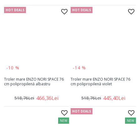
HOT DEALS
HOT DEALS
-10 %
-14 %
Troler mare ENZO NORI SPACE 76
Troler mare ENZO NORI SPACE 76
cm polipropilenă albastru
cm polipropilenă violet
466,36Lei
445,40Lei
518,76Lei
518,76Lei
HOT DEALS
NEW
NEW