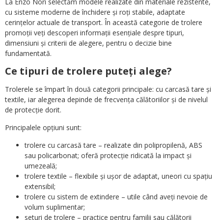
La Enzo Nori selectăm modele realizate din materiale rezistente,
cu sisteme moderne de închidere și roți stabile, adaptate
cerințelor actuale de transport. În această categorie de trolere
promoții veți descoperi informații esențiale despre tipuri,
dimensiuni și criterii de alegere, pentru o decizie bine
fundamentată.
Ce tipuri de trolere puteți alege?
Trolerele se împart în două categorii principale: cu carcasă tare și
textile, iar alegerea depinde de frecvența călătoriilor și de nivelul
de protecție dorit.
Principalele opțiuni sunt:
trolere cu carcasă tare – realizate din polipropilenă, ABS
sau policarbonat; oferă protecție ridicată la impact și
umezeală;
trolere textile – flexibile și ușor de adaptat, uneori cu spațiu
extensibil;
trolere cu sistem de extindere – utile când aveți nevoie de
volum suplimentar;
seturi de trolere – practice pentru familii sau călătorii