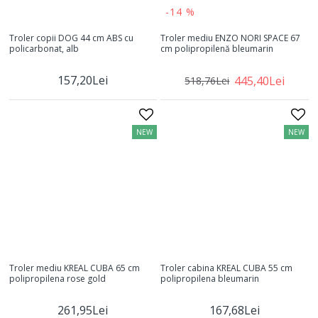
-14 %
Troler copii DOG 44 cm ABS cu
Troler mediu ENZO NORI SPACE 67
policarbonat, alb
cm polipropilenă bleumarin
157,20Lei
445,40Lei
518,76Lei
NEW
NEW
Troler mediu KREAL CUBA 65 cm
Troler cabina KREAL CUBA 55 cm
polipropilena rose gold
polipropilena bleumarin
261,95Lei
167,68Lei