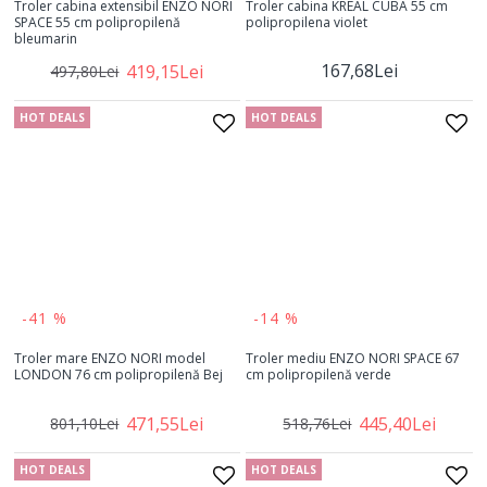
Troler cabina extensibil ENZO NORI
Troler cabina KREAL CUBA 55 cm
SPACE 55 cm polipropilenă
polipropilena violet
bleumarin
167,68Lei
419,15Lei
497,80Lei
HOT DEALS
HOT DEALS
-41 %
-14 %
Troler mare ENZO NORI model
Troler mediu ENZO NORI SPACE 67
LONDON 76 cm polipropilenă Bej
cm polipropilenă verde
471,55Lei
445,40Lei
801,10Lei
518,76Lei
HOT DEALS
HOT DEALS