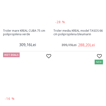
-28 %
Troler mare KREAL CUBA 75 cm
Troler mediu KREAL model TASOS 66
polipropilena verde
cm polipropilena bleumarin
309,16Lei
288,20Lei
399,19Lei
HOT DEALS
NEW
-16 %