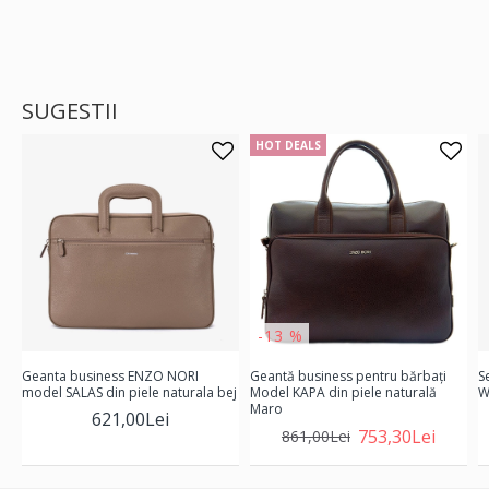
SUGESTII
HOT DEALS
-13 %
Geanta business ЕNZO NORI
Geantă business pentru bărbați
S
model SALAS din piele naturala bej
Model KAPA din piele naturală
W
Maro
621,00Lei
753,30Lei
861,00Lei