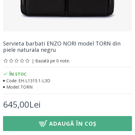
Servieta barbati ЕNZO NORI model TORN din
piele naturala negru
| Bazată pe 0 note.
ÎN STOC
Code:
EH-L1315.1-L3D
Model:
TORN
645,00Lei
ADAUGĂ ÎN COȘ