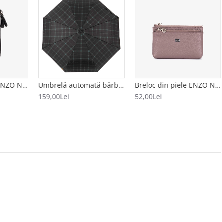
Breloc din piele ENZO NORI model AVA negru
Umbrelă automată bărbați model CUADRADO negru-verde
Breloc din piele ENZO NORI model FILL bej
159,00Lei
52,00Lei