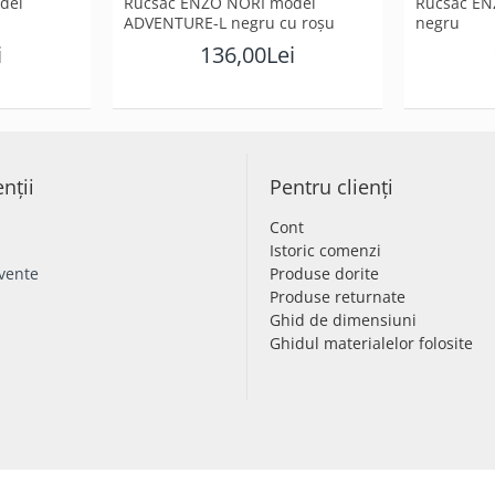
del
Rucsac ENZO NORI model
Rucsac EN
ADVENTURE-L negru cu roșu
negru
i
136,00Lei
enții
Pentru clienți
Cont
Istoric comenzi
cvente
Produse dorite
Produse returnate
Ghid de dimensiuni
Ghidul materialelor folosite