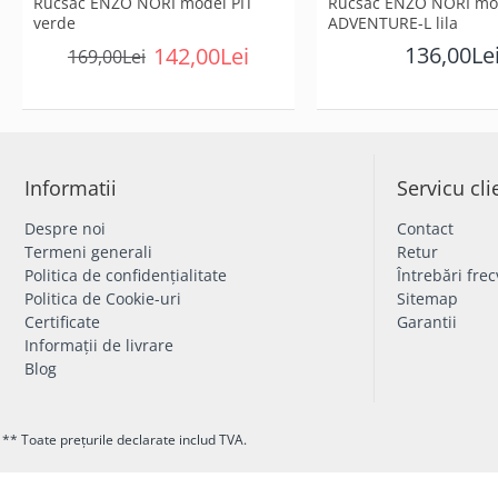
Rucsac ENZO NORI model PIT
Rucsac ENZO NORI mo
verde
ADVENTURE-L lila
136,00Le
142,00Lei
169,00Lei
Informatii
Servicu cli
Despre noi
Contact
Termeni generali
Retur
Politica de confidențialitate
Întrebări fre
Politica de Cookie-uri
Sitemap
Certificate
Garantii
Informații de livrare
Blog
** Toate prețurile declarate includ TVA.