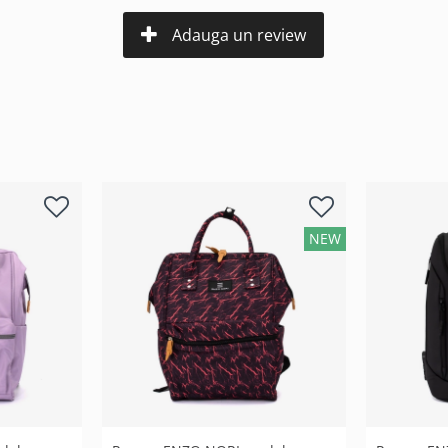
Adauga un review
NEW