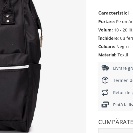
Caracteristici
Purtare:
Pe umăr
Volum:
10 - 20 litr
Închidere:
Cu fer
Culoare:
Negru
Material:
Textil
Livrare gr
Termen de 
Retur de p
Plată la l
CUMPĂRATE