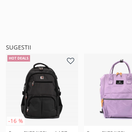
SUGESTII
HOT DEALS
-16 %