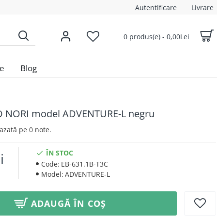
Autentificare
Livrare
0 produs(e) - 0,00Lei
le
Blog
O NORI model ADVENTURE-L negru
 Bazată pe 0 note.
ÎN STOC
i
Code:
EB-631.1B-T3C
Model:
ADVENTURE-L
ADAUGĂ ÎN COȘ