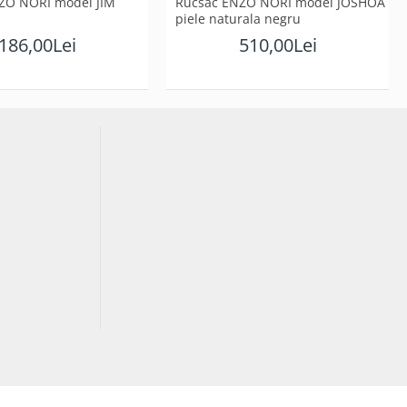
ZO NORI model JIM
Rucsac ENZO NORI model JOSHOA
piele naturala negru
186,00Lei
510,00Lei