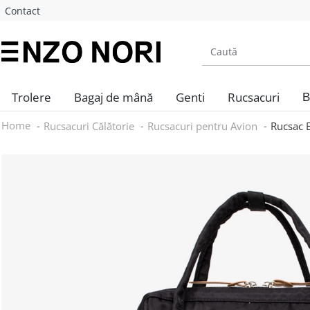
Contact
Trolere
Bagaj de mână
Genti
Rucsacuri
B
Home
Rucsacuri Călătorie
Rucsacuri pentru Avion
Rucsac 