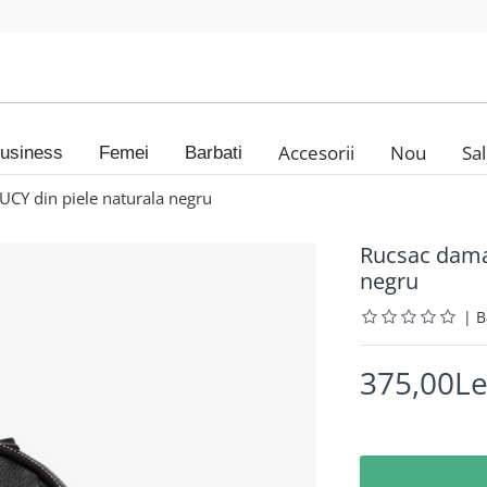
Accesorii
Nou
Sa
usiness
Femei
Barbati
Y din piele naturala negru
Rucsac dama
negru
|
375,00Le