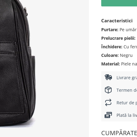
Caracteristici
Purtare:
Pe umăr
Prelucrare pielii:
Închidere:
Cu fer
Culoare:
Negru
Material:
Piele na
Livrare gr
Termen de 
Retur de p
Plată la l
CUMPĂRATE