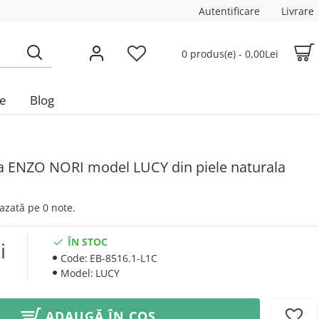
Autentificare
Livrare
0 produs(e) - 0,00Lei
le
Blog
 ENZO NORI model LUCY din piele naturala
 Bazată pe 0 note.
ÎN STOC
i
Code:
EB-8516.1-L1C
Model:
LUCY
ADAUGĂ ÎN COȘ