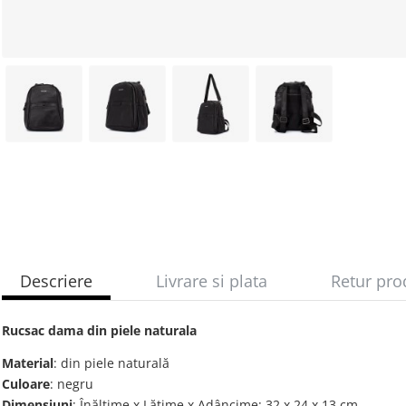
Descriere
Livrare si plata
Retur pro
Rucsac dama din piele naturala
Material
: din piele naturală
Culoare
: negru
Dimensiuni
: Înălțime x Lățime x Adâncime: 32 х 24 х 13 cm