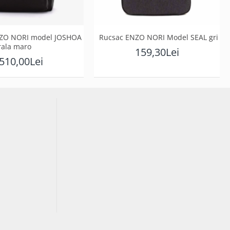
NZO NORI model JOSHOA
Rucsac ENZO NORI Model SEAL gri
rala maro
159,30Lei
510,00Lei