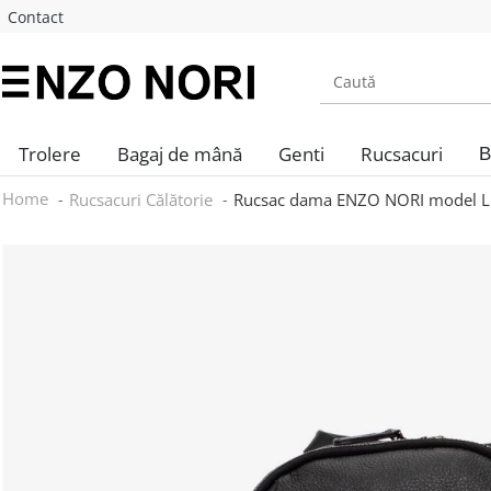
Contact
Trolere
Bagaj de mână
Genti
Rucsacuri
B
Home
Rucsacuri Călătorie
Rucsac dama ENZO NORI model LUC