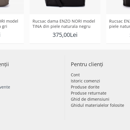
RI model
Rucsac dama ENZO NORI model
Rucsac E
 gri
TINA din piele naturala negru
piele natu
i
375,00Lei
enții
Pentru clienți
Cont
Istoric comenzi
cvente
Produse dorite
Produse returnate
Ghid de dimensiuni
Ghidul materialelor folosite