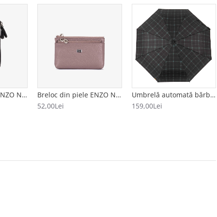
Breloc din piele ENZO NORI model AVA negru
Breloc din piele ENZO NORI model FILL bej
Umbrelă automată bărbați model CUADRADO negru-verde
52,00Lei
159,00Lei