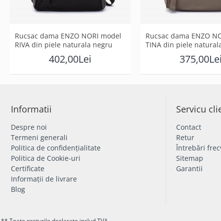
Rucsac dama ENZO NORI model
Rucsac dama ENZO NO
RIVA din piele naturala negru
TINA din piele naturala
402,00Lei
375,00Le
Informatii
Servicu cli
Despre noi
Contact
Termeni generali
Retur
Politica de confidențialitate
Întrebări fre
Politica de Cookie-uri
Sitemap
Certificate
Garantii
Informații de livrare
Blog
** Toate prețurile declarate includ TVA.